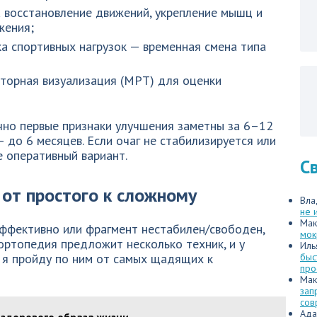
 восстановление движений, укрепление мышц и
жения;
ка спортивных нагрузок — временная смена типа
вторная визуализация (МРТ) для оценки
чно первые признаки улучшения заметны за 6–12
 до 6 месяцев. Если очаг не стабилизируется или
 оперативный вариант.
С
 от простого к сложному
Вла
не 
Мак
эффективно или фрагмент нестабилен/свободен,
мок
ортопедия предложит несколько техник, и у
Иль
 я пройду по ним от самых щадящих к
быс
про
Мак
зап
сов
Ада