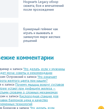
Hogwarts Legacy обзор
сюжета, боя и впечатлений
после прохождения
Бункерный гейминг как
играть и выживать в
замкнутом мире жестких
решений
вежие комментарии
димир
к записи
Что делать, если у мужчины
идет моча: советы и рекомендации
сим Островский
к записи
Что означает
рота желтого цвета при кашле?
я
к записи
Почему мышцы вокруг суставов
трее устают при дефиците железа —
стыми словами о сложных механизмах
сим
к записи
Кислородная станция для
равки баллонов цена и качество
ременных технологий
м Борисов
к записи
Что делать, если