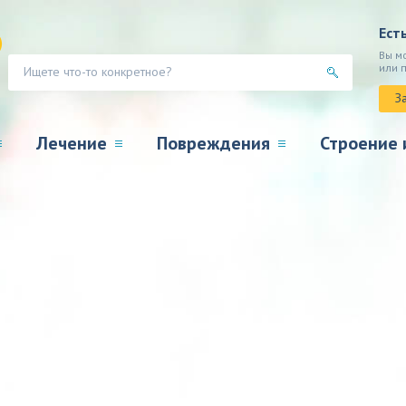
Ест
Вы м
или 
З
Лечение
Повреждения
Строение 