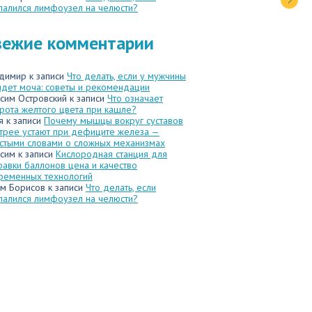
палился лимфоузел на челюсти?
вежие комментарии
димир
к записи
Что делать, если у мужчины
идет моча: советы и рекомендации
сим Островский
к записи
Что означает
рота желтого цвета при кашле?
я
к записи
Почему мышцы вокруг суставов
трее устают при дефиците железа —
стыми словами о сложных механизмах
сим
к записи
Кислородная станция для
равки баллонов цена и качество
ременных технологий
м Борисов
к записи
Что делать, если
палился лимфоузел на челюсти?