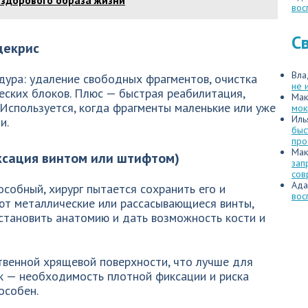
 здорового образа жизни
вос
С
декрис
Вла
дура: удаление свободных фрагментов, очистка
не 
еских блоков. Плюс — быстрая реабилитация,
Мак
 Используется, когда фрагменты маленькие или уже
мок
Иль
и.
быс
про
Мак
ксация винтом или штифтом)
зап
сов
Ада
собный, хирург пытается сохранить его и
вос
ют металлические или рассасывающиеся винты,
становить анатомию и дать возможность кости и
венной хрящевой поверхности, что лучше для
к — необходимость плотной фиксации и риска
особен.