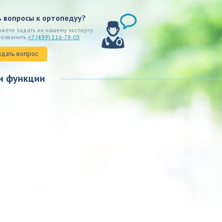
ь вопросы к ортопедуу?
ожете задать их нашему эксперту
позвонить
+7 (499) 116-78-03
адать вопрос
и функции