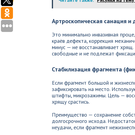
Читайте также:
Рисунки на тему
Артроскопическая санация и 
Это минимально инвазивная проце
краёв дефекта, коррекция механич
минус — не восстанавливает хрящ.
свободные и не подлежат фиксаци
Стабилизация фрагмента (фи
Если фрагмент большой и жизнеспо
зафиксировать на место. Использу
штифты, микрозажимы. Цель — вос
хрящу срастись.
Преимущество — сохранение собст
долгосрочного исхода. Недостато
неудачи, если фрагмент нежизнесп