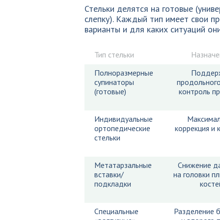
Стельки делятся на готовые (унив
слепку). Каждый тип имеет свои п
варианты и для каких ситуаций он
Тип стельки
Назначе
Полноразмерные
Поддер
супинаторы
продольного
(готовые)
контроль п
Индивидуальные
Максимал
ортопедические
коррекция и
стельки
Метатарзальные
Снижение д
вставки/
на головки п
подкладки
косте
Специальные
Разделение 