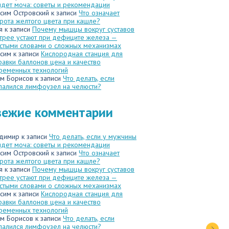
идет моча: советы и рекомендации
сим Островский
к записи
Что означает
рота желтого цвета при кашле?
я
к записи
Почему мышцы вокруг суставов
трее устают при дефиците железа —
стыми словами о сложных механизмах
сим
к записи
Кислородная станция для
равки баллонов цена и качество
ременных технологий
м Борисов
к записи
Что делать, если
палился лимфоузел на челюсти?
вежие комментарии
димир
к записи
Что делать, если у мужчины
идет моча: советы и рекомендации
сим Островский
к записи
Что означает
рота желтого цвета при кашле?
я
к записи
Почему мышцы вокруг суставов
трее устают при дефиците железа —
стыми словами о сложных механизмах
сим
к записи
Кислородная станция для
равки баллонов цена и качество
ременных технологий
м Борисов
к записи
Что делать, если
палился лимфоузел на челюсти?