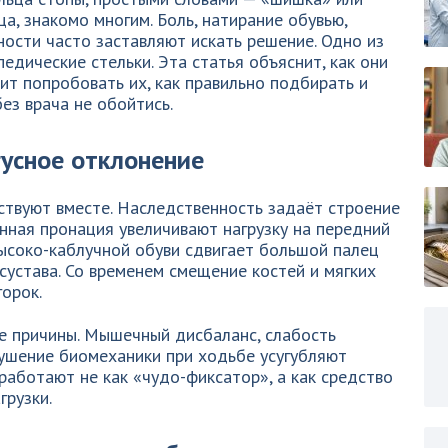
а, знакомо многим. Боль, натирание обувью,
ости часто заставляют искать решение. Одно из
едические стельки. Эта статья объяснит, как они
ит попробовать их, как правильно подбирать и
ез врача не обойтись.
гусное отклонение
ствуют вместе. Наследственность задаёт строение
нная пронация увеличивают нагрузку на передний
ысоко-каблучной обуви сдвигает большой палец
 сустава. Со временем смещение костей и мягких
орок.
е причины. Мышечный дисбаланс, слабость
шение биомеханики при ходьбе усугубляют
 работают не как «чудо-фиксатор», а как средство
грузки.