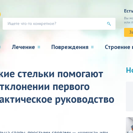
Ест
Вы м
или 
З
Лечение
Повреждения
Строение 
Н
кие стельки помогают
отклонении первого
рактическое руководство
альца стопы, простыми словами — «шишка» или