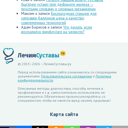
быстрее устают при дефиците железа —
простыми словами о сложных механизмах
Максим
к записи
Кислородная станция для
заправки баллонов цена и качество
современных технологий
Адам Борисов
к записи
Что делать, если
воспалился лимфоузел на челюсти?
ru
Лечим
Суставы
© 2013–2026 – ЛечимСуставы.ру
Перед использованием сайта ознакомьтесь со следующими
документами:
Пользовательское соглашение
и
Политика
конфиденциальности
Описанные методы диагностики, способы лечения и
профилактики и т.д. самостоятельно использовать не
рекомендуется. Обязательно проконсультируйтесь со
специалистом, чтобы не нанести вред своему здоровью!
Карта сайта