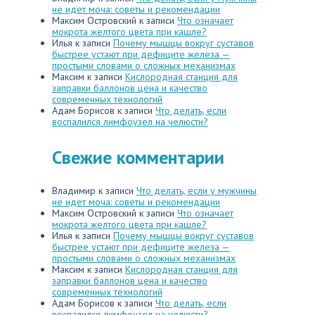
не идет моча: советы и рекомендации
Максим Островский
к записи
Что означает
мокрота желтого цвета при кашле?
Илья
к записи
Почему мышцы вокруг суставов
быстрее устают при дефиците железа —
простыми словами о сложных механизмах
Максим
к записи
Кислородная станция для
заправки баллонов цена и качество
современных технологий
Адам Борисов
к записи
Что делать, если
воспалился лимфоузел на челюсти?
Свежие комментарии
Владимир
к записи
Что делать, если у мужчины
не идет моча: советы и рекомендации
Максим Островский
к записи
Что означает
мокрота желтого цвета при кашле?
Илья
к записи
Почему мышцы вокруг суставов
быстрее устают при дефиците железа —
простыми словами о сложных механизмах
Максим
к записи
Кислородная станция для
заправки баллонов цена и качество
современных технологий
Адам Борисов
к записи
Что делать, если
воспалился лимфоузел на челюсти?