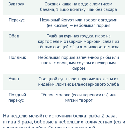
Завтрак
Овсяная каша на воде с ломтиком
банана, 1 яйцо всмятку, чай без сахара
Перекус
Нежирный йогурт или творог с ягодами
(не кислые) — небольшая порция
Обед
Тушёная куриная грудка, пюре из
картофеля и отварной моркови, салат из
тёплых овощей с 1 ч.л. оливкового масла
Полдник
Небольшая порция запечённой рыбы или
паста с овощным соусом и нежирным
сыром
Ужин
Овощной суп-пюре, паровые котлеты из
индейки, ломтик цельнозернового хлеба
Поздний
Тёплое молоко (если переносится) или
перекус
мягкий творог
На неделю меняйте источники белка: рыба 2 раза,
птица 3 раза, бобовые в небольших количествах (если
переносите) и яйца. Следите за реакцией