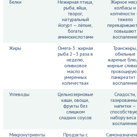
Белки
Нежирная птица,
Жирное мяс
рыба, яйца,
колбасы и
творог,
копчёности
натуральный
тяжело
йогурт — лёгкие,
переваривают
богаты
повышают
аминокислотами
воспалени
Жиры
Омега-3: жирная
Трансжиры
рыба 2–3 раза в
обильные
неделю,
жареные блю
оливковое
жирные сливк
масло в
провоцирую
умеренных
панкреатит 
количествах
воспалени
Углеводы
Цельнозерновые
Сладости,
каши, овощи,
газированн
фрукты без
напитки —
слишком
способству
сладких соусов
набору веса
воспалени
Микронутриенты
Продукты с
Самоназначен