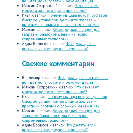
не идет моча: советы и рекомендации
Максим Островский
к записи
Что означает
мокрота желтого цвета при кашле?
Илья
к записи
Почему мышцы вокруг суставов
быстрее устают при дефиците железа —
простыми словами о сложных механизмах
Максим
к записи
Кислородная станция для
заправки баллонов цена и качество
современных технологий
Адам Борисов
к записи
Что делать, если
воспалился лимфоузел на челюсти?
Свежие комментарии
Владимир
к записи
Что делать, если у мужчины
не идет моча: советы и рекомендации
Максим Островский
к записи
Что означает
мокрота желтого цвета при кашле?
Илья
к записи
Почему мышцы вокруг суставов
быстрее устают при дефиците железа —
простыми словами о сложных механизмах
Максим
к записи
Кислородная станция для
заправки баллонов цена и качество
современных технологий
Адам Борисов
к записи
Что делать, если
воспалился лимфоузел на челюсти?