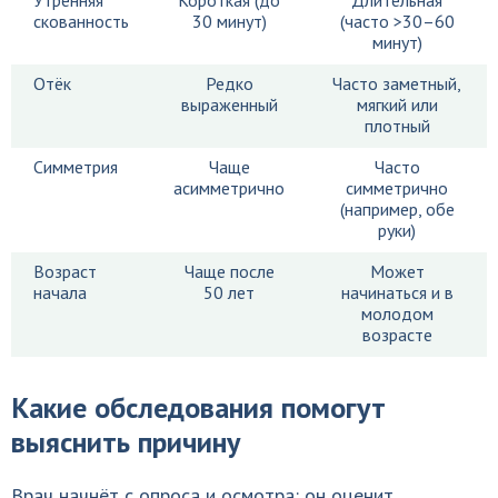
Утренняя
Короткая (до
Длительная
скованность
30 минут)
(часто >30–60
минут)
Отёк
Редко
Часто заметный,
выраженный
мягкий или
плотный
Симметрия
Чаще
Часто
асимметрично
симметрично
(например, обе
руки)
Возраст
Чаще после
Может
начала
50 лет
начинаться и в
молодом
возрасте
Какие обследования помогут
выяснить причину
Врач начнёт с опроса и осмотра: он оценит