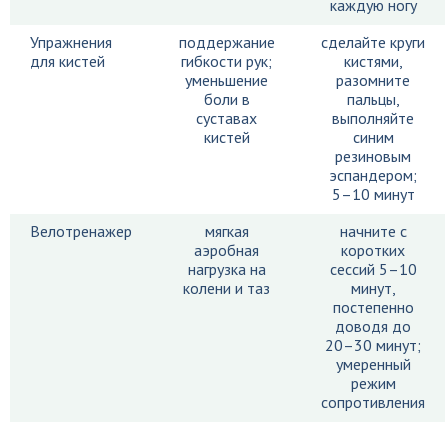
каждую ногу
Упражнения
поддержание
сделайте круги
для кистей
гибкости рук;
кистями,
уменьшение
разомните
боли в
пальцы,
суставах
выполняйте
кистей
синим
резиновым
эспандером;
5–10 минут
Велотренажер
мягкая
начните с
аэробная
коротких
нагрузка на
сессий 5–10
колени и таз
минут,
постепенно
доводя до
20–30 минут;
умеренный
режим
сопротивления