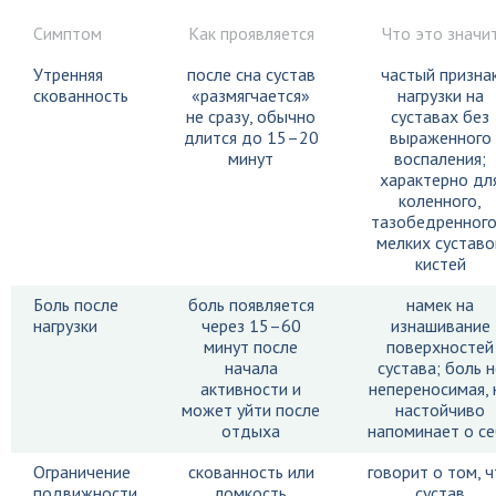
Симптом
Как проявляется
Что это значи
Утренняя
после сна сустав
частый призна
скованность
«размягчается»
нагрузки на
не сразу, обычно
суставах без
длится до 15–20
выраженного
минут
воспаления;
характерно дл
коленного,
тазобедренного
мелких суставо
кистей
Боль после
боль появляется
намек на
нагрузки
через 15–60
изнашивание
минут после
поверхностей
начала
сустава; боль н
активности и
непереносимая, 
может уйти после
настойчиво
отдыха
напоминает о се
Ограничение
скованность или
говорит о том, 
подвижности
ломкость
сустав