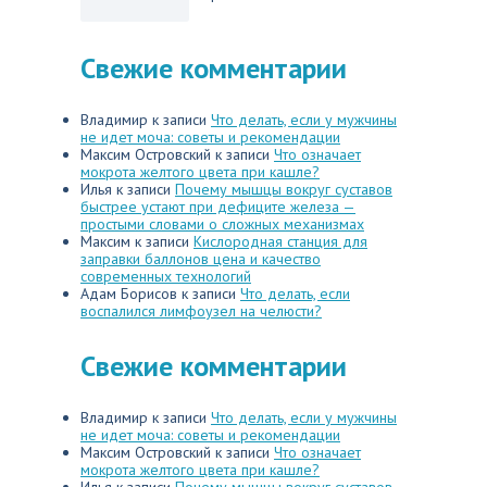
Свежие комментарии
Владимир
к записи
Что делать, если у мужчины
не идет моча: советы и рекомендации
Максим Островский
к записи
Что означает
мокрота желтого цвета при кашле?
Илья
к записи
Почему мышцы вокруг суставов
быстрее устают при дефиците железа —
простыми словами о сложных механизмах
Максим
к записи
Кислородная станция для
заправки баллонов цена и качество
современных технологий
Адам Борисов
к записи
Что делать, если
воспалился лимфоузел на челюсти?
Свежие комментарии
Владимир
к записи
Что делать, если у мужчины
не идет моча: советы и рекомендации
Максим Островский
к записи
Что означает
мокрота желтого цвета при кашле?