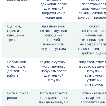
движения после
перестраивае
длительной
свою механику
нагрузки или в
важный сигнал д
конце дня
контроля прогре
Щелчки,
при движении
может
скрип и
слышен звук или
сопровождат
ощущение
ощущение
начальные
трения
горячей
изменения хрящ
поверхности
не всегда опас
внутри сустава
самостоятельно,
требует оценк
Небольшой
крупные суставы
свидетельствует
отёк после
могут немного
перераспределе
длительной
набухать после
нагрузки и
работы
длительной
возможном
нагрузки
усилении
симптомов
Боль в покое
боль появляется
отличительна
редко
преимущественно
черта артроза 
при движении, а в
воспалительны