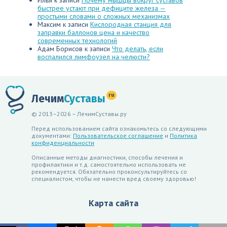
Илья
к записи
Почему мышцы вокруг суставов
быстрее устают при дефиците железа —
простыми словами о сложных механизмах
Максим
к записи
Кислородная станция для
заправки баллонов цена и качество
современных технологий
Адам Борисов
к записи
Что делать, если
воспалился лимфоузел на челюсти?
ru
Лечим
Суставы
© 2013–2026 – ЛечимСуставы.ру
Перед использованием сайта ознакомьтесь со следующими
документами:
Пользовательское соглашение
и
Политика
конфиденциальности
Описанные методы диагностики, способы лечения и
профилактики и т.д. самостоятельно использовать не
рекомендуется. Обязательно проконсультируйтесь со
специалистом, чтобы не нанести вред своему здоровью!
Карта сайта