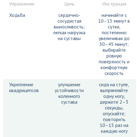
Упражнение
Цель
Инструкция
Ходьба
сердечно-
начинайте с
сосудистая
10–15 минут в
выносливость;
сутки,
легкая нагрузка
постепенно
на суставы
увеличивая до
30–45 минут;
выбирайте
ровную
поверхность и
комфортную
скорость
Укрепление
улучшение
сидя на стуле,
квадрицепсов
устойчивости
выпрямляйте
коленного
одну ногу,
сустава
держите 2–3
секунды,
опускайте;
повторить
10–15 раз на
каждую ногу