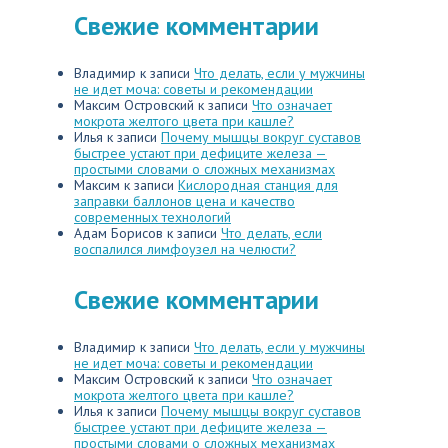
Свежие комментарии
Владимир
к записи
Что делать, если у мужчины
не идет моча: советы и рекомендации
Максим Островский
к записи
Что означает
мокрота желтого цвета при кашле?
Илья
к записи
Почему мышцы вокруг суставов
быстрее устают при дефиците железа —
простыми словами о сложных механизмах
Максим
к записи
Кислородная станция для
заправки баллонов цена и качество
современных технологий
Адам Борисов
к записи
Что делать, если
воспалился лимфоузел на челюсти?
Свежие комментарии
Владимир
к записи
Что делать, если у мужчины
не идет моча: советы и рекомендации
Максим Островский
к записи
Что означает
мокрота желтого цвета при кашле?
Илья
к записи
Почему мышцы вокруг суставов
быстрее устают при дефиците железа —
простыми словами о сложных механизмах