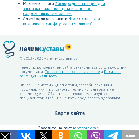
Максим
к записи
Кислородная станция для
заправки баллонов цена и качество
современных технологий
Адам Борисов
к записи
Что делать, если
воспалился лимфоузел на челюсти?
ru
Лечим
Суставы
© 2013–2026 – ЛечимСуставы.ру
Перед использованием сайта ознакомьтесь со следующими
документами:
Пользовательское соглашение
и
Политика
конфиденциальности
Описанные методы диагностики, способы лечения и
профилактики и т.д. самостоятельно использовать не
рекомендуется. Обязательно проконсультируйтесь со
специалистом, чтобы не нанести вред своему здоровью!
Карта сайта
Заходите на сайт:
topzapravka.ru