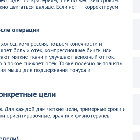
есс идет по критериям, а не по жёстким срокам:
жно двигаться дальше. Если нет — корректируем
осле операции
холод, компрессия, подъём конечности и
шает боль и отёк, компрессионные бинты или
ают мягкие ткани и улучшают венозный отток.
 в покое снижает отёк. Также полезно выполнять
ния мышц для поддержания тонуса и
онкретные цели
. Для каждой дам чёткие цели, примерные сроки и
ки ориентировочные, врач или физиотерапевт
едели)