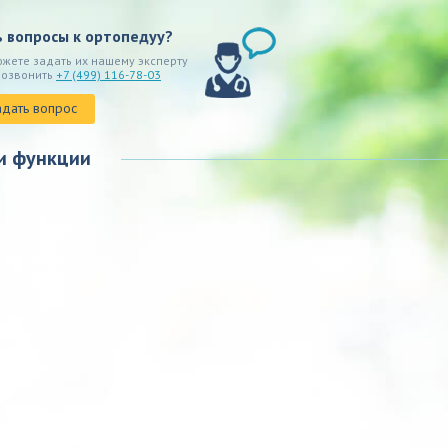
ь вопросы к ортопедуу?
ожете задать их нашему эксперту
позвонить
+7 (499) 116-78-03
адать вопрос
и функции