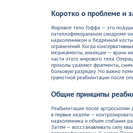
Коротко о проблеме и з
Жировое тело Гоффа — это подушк
пателлофеморальном синдроме он
надколенником и бедренной кость
ограничений. Когда консервативн
медикаменты, инъекции — врачи и
части этого жирового тела. Опера
проколы удаляют фрагменты, сним
больовую разрядку. Но важно помн
грамотной реабилитации после оп
Общие принципы реаби
Реабилитация после артроскопии д
в первые недели — контролировать
надколенника и объём сгибания-раз
Затем — восстанавливать силу ква