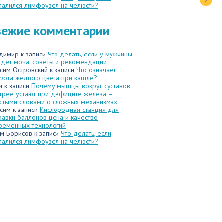
палился лимфоузел на челюсти?
вежие комментарии
димир
к записи
Что делать, если у мужчины
идет моча: советы и рекомендации
сим Островский
к записи
Что означает
рота желтого цвета при кашле?
я
к записи
Почему мышцы вокруг суставов
трее устают при дефиците железа —
стыми словами о сложных механизмах
сим
к записи
Кислородная станция для
равки баллонов цена и качество
ременных технологий
м Борисов
к записи
Что делать, если
палился лимфоузел на челюсти?