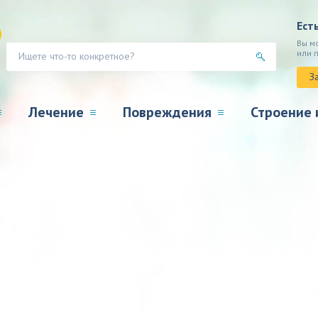
Ест
Вы м
или 
З
Лечение
Повреждения
Строение 