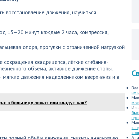
ать восстановление движения, научиться
од 15–20 минут каждые 2 часа, компрессия,
альцевая опора, прогулки с ограниченной нагрузкой
 сокращения квадрицепса, лёгкие сгибания-
лезненного объёма, активное движение стопы.
С
 мягкие движения надколенником вверх-вниз и в
.
Вла
не 
Мак
ра: в больницу ложат или кладут как?
мок
Иль
быс
про
Мак
зап
сов
чти полный объём движения, снизить анальгезию,
Ада