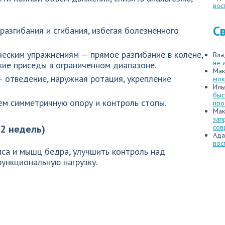
вос
С
разгибания и сгибания, избегая болезненного
еским упражнениям — прямое разгибание в колене,
Вла
не 
кие приседы в ограниченном диапазоне.
Мак
 отведение, наружная ротация, укрепление
мок
Иль
быс
ем симметричную опору и контроль стопы.
про
Мак
зап
2 недель)
сов
Ада
вос
пса и мышц бедра, улучшить контроль над
ункциональную нагрузку.