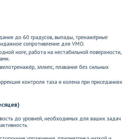
дания до 60 градусов, выпады, тренажёрные
бандажное сопротивление для VMO.
дной ноге, работа на нестабильной поверхности,
ами.
велотренажёр, эллипс, плавание без сильных
ррекция контроля таза и колена при приседаниях
есяцев)
ивость до уровней, необходимых для ваших задач
активность.
сторонние упражнения, плиометрика низкой и