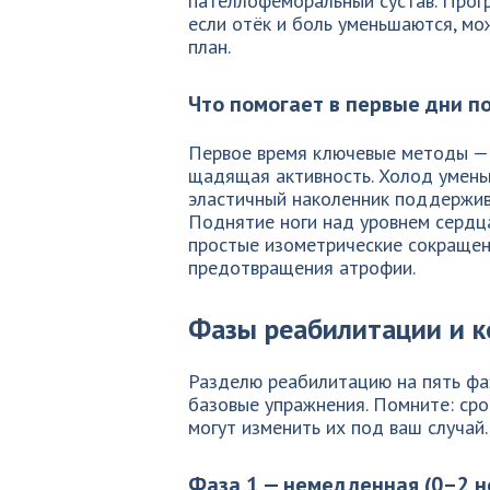
пателлофеморальный сустав. Прогр
если отёк и боль уменьшаются, мо
план.
Что помогает в первые дни п
Первое время ключевые методы — 
щадящая активность. Холод умень
эластичный наколенник поддержив
Поднятие ноги над уровнем сердца
простые изометрические сокраще
предотвращения атрофии.
Фазы реабилитации и к
Разделю реабилитацию на пять фаз
базовые упражнения. Помните: сро
могут изменить их под ваш случай.
Фаза 1 — немедленная (0–2 н