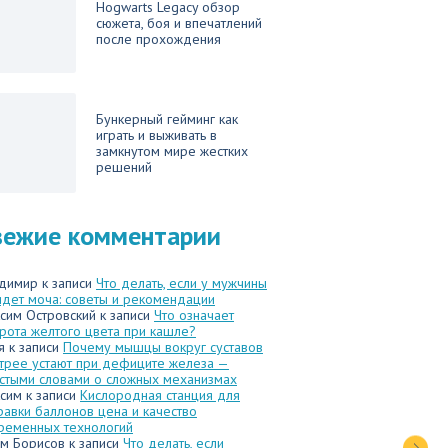
Hogwarts Legacy обзор
сюжета, боя и впечатлений
после прохождения
Бункерный гейминг как
играть и выживать в
замкнутом мире жестких
решений
вежие комментарии
димир
к записи
Что делать, если у мужчины
идет моча: советы и рекомендации
сим Островский
к записи
Что означает
рота желтого цвета при кашле?
я
к записи
Почему мышцы вокруг суставов
трее устают при дефиците железа —
стыми словами о сложных механизмах
сим
к записи
Кислородная станция для
равки баллонов цена и качество
ременных технологий
м Борисов
к записи
Что делать, если