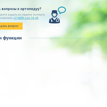
ь вопросы к ортопедуу?
ожете задать их нашему эксперту
позвонить
+7 (499) 116-78-03
адать вопрос
и функции