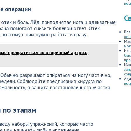
вос
ле операции
С
отек и боль. Лёд, приподнятая нога и адекватные
ача помогают снизить болевой ответ. Отек
Вла
поэтому с ним нужно работать сразу.
не 
Мак
мок
Иль
вме превратиться во вторичный артроз:
быс
про
Мак
зап
сов
 Обычно разрешают опираться на ногу частично,
Ада
недели. Соблюдайте предписания хирурга по
вос
рмальность, а защита восстановленного участка
 по этапам
веду наборы упражнений, которые часто
е чем начинать любые упражнения,