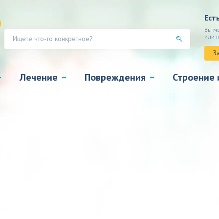
Ест
Вы м
или 
З
Лечение
Повреждения
Строение 