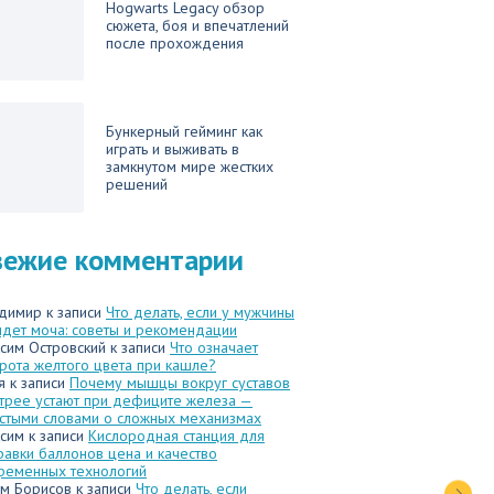
Hogwarts Legacy обзор
сюжета, боя и впечатлений
после прохождения
Бункерный гейминг как
играть и выживать в
замкнутом мире жестких
решений
вежие комментарии
димир
к записи
Что делать, если у мужчины
идет моча: советы и рекомендации
сим Островский
к записи
Что означает
рота желтого цвета при кашле?
я
к записи
Почему мышцы вокруг суставов
трее устают при дефиците железа —
стыми словами о сложных механизмах
сим
к записи
Кислородная станция для
равки баллонов цена и качество
ременных технологий
м Борисов
к записи
Что делать, если