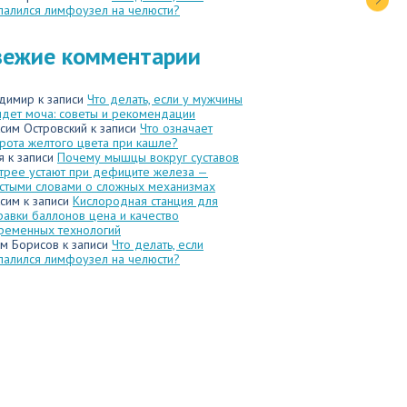
палился лимфоузел на челюсти?
вежие комментарии
димир
к записи
Что делать, если у мужчины
идет моча: советы и рекомендации
сим Островский
к записи
Что означает
рота желтого цвета при кашле?
я
к записи
Почему мышцы вокруг суставов
трее устают при дефиците железа —
стыми словами о сложных механизмах
сим
к записи
Кислородная станция для
равки баллонов цена и качество
ременных технологий
м Борисов
к записи
Что делать, если
палился лимфоузел на челюсти?