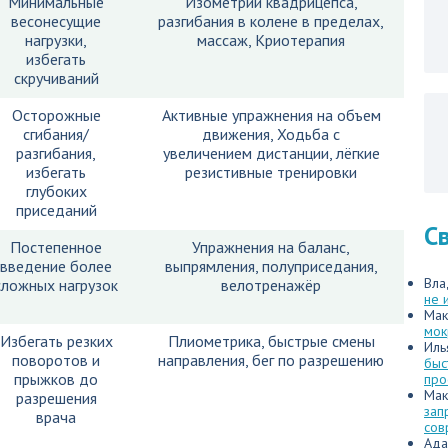
Минимальные
Изометрии квадрицепса,
весонесущие
разгибания в колене в пределах,
нагрузки,
массаж, Криотерапия
избегать
скручиваний
Осторожные
Активные упражнения на объем
сгибания/
движения, Ходьба с
разгибания,
увеличением дистанции, лёгкие
избегать
резистивные тренировки
глубоких
приседаний
С
Постепенное
Упражнения на баланс,
введение более
выпрямления, полуприседания,
Вла
сложных нагрузок
велотренажёр
не 
Мак
мок
Избегать резких
Плиометрика, быстрые смены
Иль
поворотов и
направления, бег по разрешению
быс
прыжков до
про
Мак
разрешения
зап
врача
сов
Ада