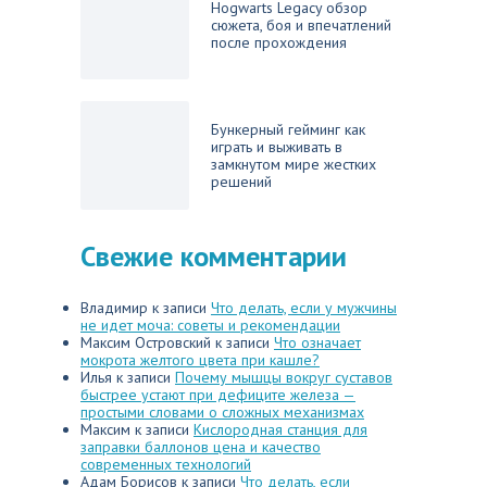
Hogwarts Legacy обзор
сюжета, боя и впечатлений
после прохождения
Бункерный гейминг как
играть и выживать в
замкнутом мире жестких
решений
Свежие комментарии
Владимир
к записи
Что делать, если у мужчины
не идет моча: советы и рекомендации
Максим Островский
к записи
Что означает
мокрота желтого цвета при кашле?
Илья
к записи
Почему мышцы вокруг суставов
быстрее устают при дефиците железа —
простыми словами о сложных механизмах
Максим
к записи
Кислородная станция для
заправки баллонов цена и качество
современных технологий
Адам Борисов
к записи
Что делать, если