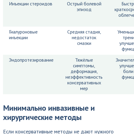
Инъекции стероидов
Острый болевой
Быстр
эпизод
краткоср
облегч
Гиалуроновые
Средняя стадия,
Уменьш
инъекции
недостаток
трени
смазки
улучше
функц
Эндопротезирование
Тяжёлые
Значите
симптомы,
улучше
деформация,
боли
неэффективность
функц
консервативных
мер
Минимально инвазивные и
хирургические методы
Если консервативные методы не дают нужного