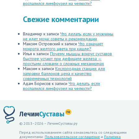
воспалился лимфоузел на челюсти?
Свежие комментарии
Владимир
к записи
Что делать, если у мужчины
не идет моча: советы и рекомендации
Максим Островский
к записи
Что означает
мокрота желтого цвета при кашле?
Илья
к записи
Почему мышцы вокруг суставов
быстрее устают при дефиците железа —
простыми словами о сложных механизмах
Максим
к записи
Кислородная станция для
заправки баллонов цена и качество
современных технологий
Адам Борисов
к записи
Что делать, если
воспалился лимфоузел на челюсти?
ru
Лечим
Суставы
© 2013–2026 – ЛечимСуставы.ру
Перед использованием сайта ознакомьтесь со следующими
документами:
Пользовательское соглашение
и
Политика