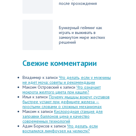
после прохождения
Бункерный гейминг как
играть и выживать в
замкнутом мире жестких
решений
Свежие комментарии
Владимир
к записи
Что делать, если у мужчины
не идет моча: советы и рекомендации
Максим Островский
к записи
Что означает
мокрота желтого цвета при кашле?
Илья
к записи
Почему мышцы вокруг суставов
быстрее устают при дефиците железа —
простыми словами о сложных механизмах
Максим
к записи
Кислородная станция для
заправки баллонов цена и качество
современных технологий
Адам Борисов
к записи
Что делать, если
воспалился лимфоузел на челюсти?