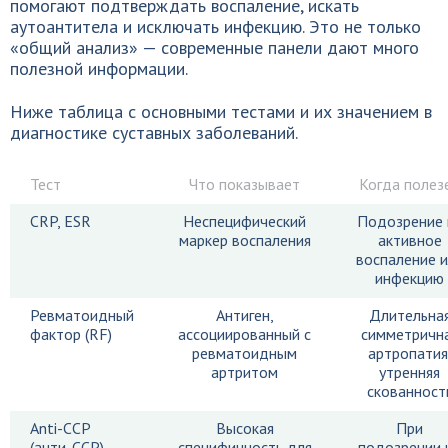
помогают подтверждать воспаление, искать
аутоантитела и исключать инфекцию. Это не только
«общий анализ» — современные панели дают много
полезной информации.
Ниже таблица с основными тестами и их значением в
диагностике суставных заболеваний.
Тест
Что показывает
Когда полез
CRP, ESR
Неспецифический
Подозрение 
маркер воспаления
активное
воспаление 
инфекцию
Ревматоидный
Антиген,
Длительна
фактор (RF)
ассоциированный с
симметричн
ревматоидным
артропатия
артритом
утренняя
скованност
Anti-CCP
Высокая
При
(анти-CCP)
специфичность для
подозрении 