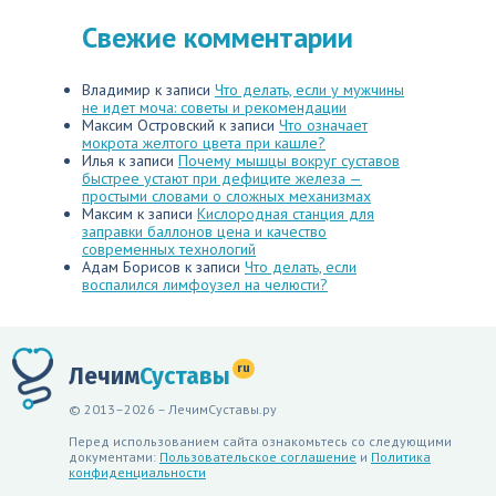
Свежие комментарии
Владимир
к записи
Что делать, если у мужчины
не идет моча: советы и рекомендации
Максим Островский
к записи
Что означает
мокрота желтого цвета при кашле?
Илья
к записи
Почему мышцы вокруг суставов
быстрее устают при дефиците железа —
простыми словами о сложных механизмах
Максим
к записи
Кислородная станция для
заправки баллонов цена и качество
современных технологий
Адам Борисов
к записи
Что делать, если
воспалился лимфоузел на челюсти?
ru
Лечим
Суставы
© 2013–2026 – ЛечимСуставы.ру
Перед использованием сайта ознакомьтесь со следующими
документами:
Пользовательское соглашение
и
Политика
конфиденциальности