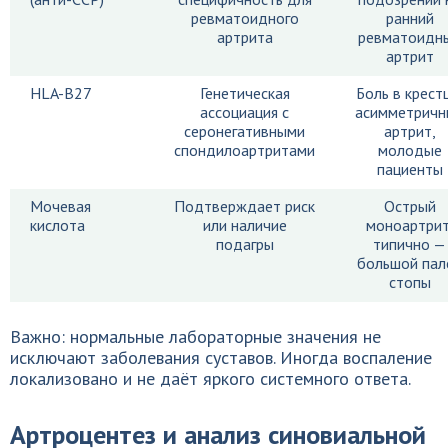
ревматоидного
ранний
артрита
ревматоидн
артрит
HLA-B27
Генетическая
Боль в крест
ассоциация с
асимметричн
серонегативными
артрит,
спондилоартритами
молодые
пациенты
Мочевая
Подтверждает риск
Острый
кислота
или наличие
моноартрит
подагры
типично —
большой пал
стопы
Важно: нормальные лабораторные значения не
исключают заболевания суставов. Иногда воспаление
локализовано и не даёт яркого системного ответа.
Артроцентез и анализ синовиальной