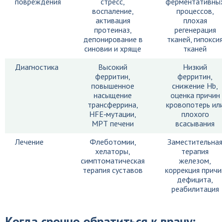
повреждения
стресс,
ферментативны
воспаление,
процессов,
активация
плохая
протеиназ,
регенерация
депонирование в
тканей, гипокси
синовии и хряще
тканей
Диагностика
Высокий
Низкий
ферритин,
ферритин,
повышенное
снижение Hb,
насыщение
оценка причин
трансферрина,
кровопотерь ил
HFE‑мутации,
плохого
МРТ печени
всасывания
Лечение
Флеботомии,
Заместительна
хелаторы,
терапия
симптоматическая
железом,
терапия суставов
коррекция причи
дефицита,
реабилитация
Когда срочно обратиться к врачу: