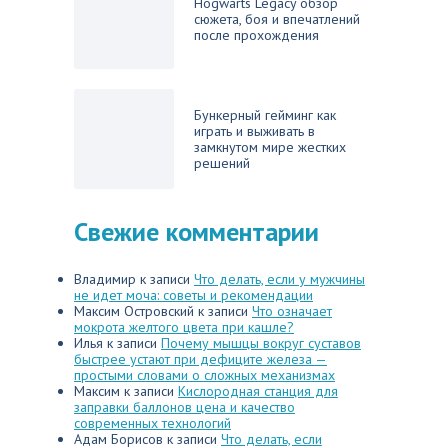
Hogwarts Legacy обзор
сюжета, боя и впечатлений
после прохождения
Бункерный гейминг как
играть и выживать в
замкнутом мире жестких
решений
Свежие комментарии
Владимир
к записи
Что делать, если у мужчины
не идет моча: советы и рекомендации
Максим Островский
к записи
Что означает
мокрота желтого цвета при кашле?
Илья
к записи
Почему мышцы вокруг суставов
быстрее устают при дефиците железа —
простыми словами о сложных механизмах
Максим
к записи
Кислородная станция для
заправки баллонов цена и качество
современных технологий
Адам Борисов
к записи
Что делать, если