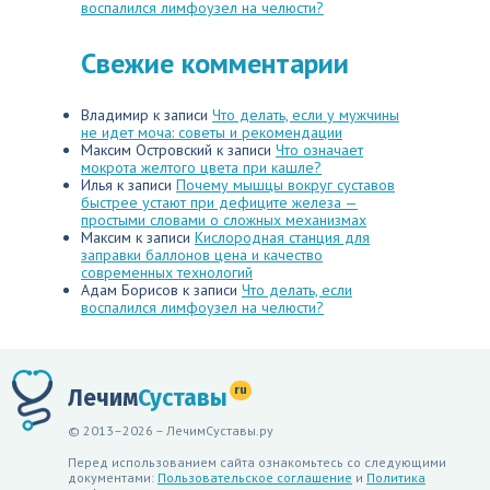
воспалился лимфоузел на челюсти?
Свежие комментарии
Владимир
к записи
Что делать, если у мужчины
не идет моча: советы и рекомендации
Максим Островский
к записи
Что означает
мокрота желтого цвета при кашле?
Илья
к записи
Почему мышцы вокруг суставов
быстрее устают при дефиците железа —
простыми словами о сложных механизмах
Максим
к записи
Кислородная станция для
заправки баллонов цена и качество
современных технологий
Адам Борисов
к записи
Что делать, если
воспалился лимфоузел на челюсти?
ru
Лечим
Суставы
© 2013–2026 – ЛечимСуставы.ру
Перед использованием сайта ознакомьтесь со следующими
документами:
Пользовательское соглашение
и
Политика