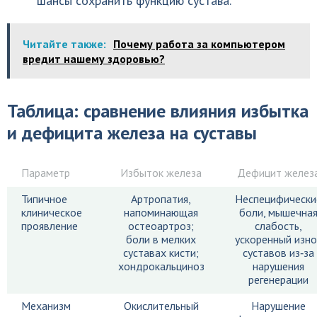
шансы сохранить функцию сустава.
Читайте также:
Почему работа за компьютером
вредит нашему здоровью?
Таблица: сравнение влияния избытка
и дефицита железа на суставы
Параметр
Избыток железа
Дефицит желез
Типичное
Артропатия,
Неспецифически
клиническое
напоминающая
боли, мышечна
проявление
остеоартроз;
слабость,
боли в мелких
ускоренный изно
суставах кисти;
суставов из‑за
хондрокальциноз
нарушения
регенерации
Механизм
Окислительный
Нарушение