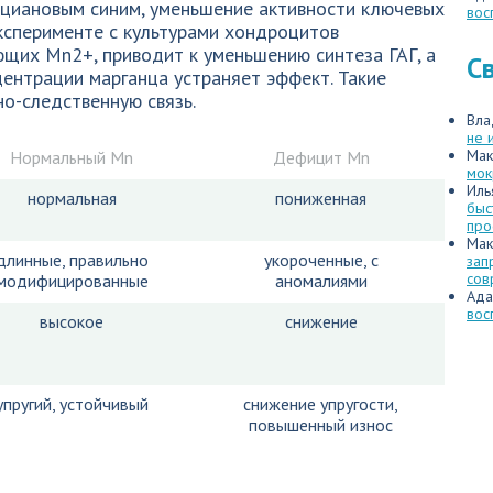
ьциановым синим, уменьшение активности ключевых
вос
 эксперименте с культурами хондроцитов
щих Mn2+, приводит к уменьшению синтеза ГАГ, а
С
ентрации марганца устраняет эффект. Такие
о-следственную связь.
Вла
не 
Мак
Нормальный Mn
Дефицит Mn
мок
Иль
нормальная
пониженная
быс
про
Мак
длинные, правильно
укороченные, с
зап
сов
модифицированные
аномалиями
Ада
вос
высокое
снижение
упругий, устойчивый
снижение упругости,
повышенный износ