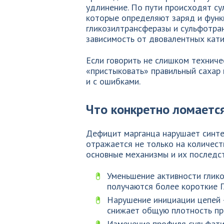
удлинение. По пути происходят с
которые определяют заряд и функ
гликозилтрансферазы и сульфотра
зависимость от двовалентных кати
Если говорить не слишком техниче
«пристыковать» правильный сахар 
и с ошибками.
Что конкретно ломаетс
Дефицит марганца нарушает синтез
отражается не только на количест
основные механизмы и их последст
Уменьшение активности глик
получаются более короткие Г
Нарушение инициации цепей 
снижает общую плотность про
Изменение профиля сульфати