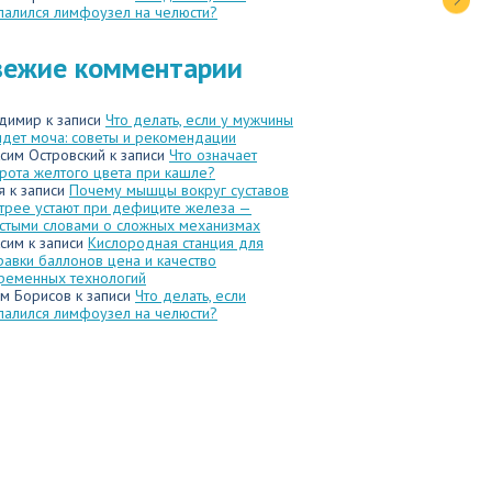
палился лимфоузел на челюсти?
вежие комментарии
димир
к записи
Что делать, если у мужчины
идет моча: советы и рекомендации
сим Островский
к записи
Что означает
рота желтого цвета при кашле?
я
к записи
Почему мышцы вокруг суставов
трее устают при дефиците железа —
стыми словами о сложных механизмах
сим
к записи
Кислородная станция для
равки баллонов цена и качество
ременных технологий
м Борисов
к записи
Что делать, если
палился лимфоузел на челюсти?