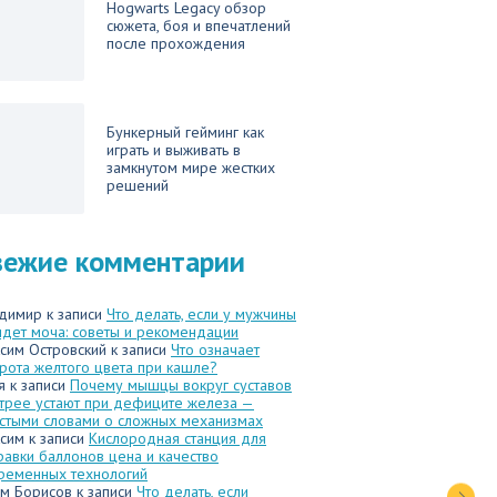
Hogwarts Legacy обзор
сюжета, боя и впечатлений
после прохождения
Бункерный гейминг как
играть и выживать в
замкнутом мире жестких
решений
вежие комментарии
димир
к записи
Что делать, если у мужчины
идет моча: советы и рекомендации
сим Островский
к записи
Что означает
рота желтого цвета при кашле?
я
к записи
Почему мышцы вокруг суставов
трее устают при дефиците железа —
стыми словами о сложных механизмах
сим
к записи
Кислородная станция для
равки баллонов цена и качество
ременных технологий
м Борисов
к записи
Что делать, если