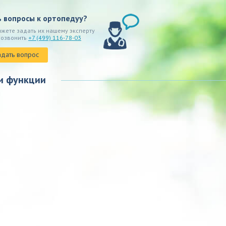
ь вопросы к ортопедуу?
ожете задать их нашему эксперту
позвонить
+7 (499) 116-78-03
адать вопрос
и функции