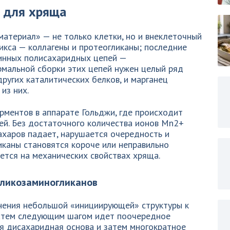
 для хряща
атериал» — не только клетки, но и внеклеточный
икса — коллагены и протеогликаны; последние
линных полисахаридных цепей —
ормальной сборки этих цепей нужен целый ряд
ругих каталитических белков, и марганец
из них.
рментов в аппарате Гольджи, где происходит
ей. Без достаточного количества ионов Mn2+
ахаров падает, нарушается очередность и
ликаны становятся короче или неправильно
ется на механических свойствах хряща.
гликозаминогликанов
инения небольшой «инициирующей» структуры к
Затем следующим шагом идет поочередное
я дисахаридная основа и затем многократное