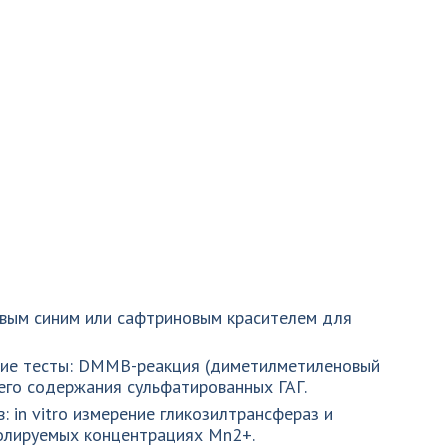
овым синим или сафтриновым красителем для
кие тесты: DMMB-реакция (диметилметиленовый
его содержания сульфатированных ГАГ.
 in vitro измерение гликозилтрансфераз и
олируемых концентрациях Mn2+.