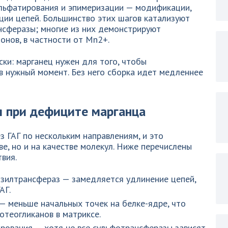
ульфатирования и эпимеризации — модификации,
ции цепей. Большинство этих шагов катализуют
нсферазы; многие из них демонстрируют
онов, в частности от Mn2+.
ски: марганец нужен для того, чтобы
в нужный момент. Без него сборка идет медленнее
я при дефиците марганца
 ГАГ по нескольким направлениям, и это
ве, но и на качестве молекул. Ниже перечислены
вия.
озилтрансфераз — замедляется удлинение цепей,
АГ.
— меньше начальных точек на белке-ядре, что
теогликанов в матриксе.
рования — хотя не все сульфотрансферазы зависят