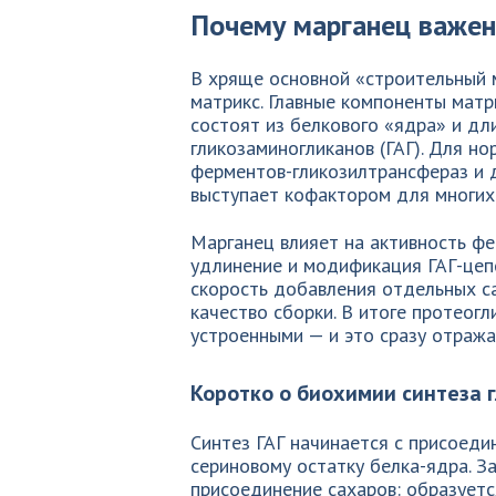
Почему марганец важен
В хряще основной «строительный м
матрикс. Главные компоненты матр
состоят из белкового «ядра» и д
гликозаминогликанов (ГАГ). Для н
ферментов-гликозилтрансфераз и д
выступает кофактором для многих 
Марганец влияет на активность фе
удлинение и модификация ГАГ-цеп
скорость добавления отдельных с
качество сборки. В итоге протеог
устроенными — и это сразу отража
Коротко о биохимии синтеза 
Синтез ГАГ начинается с присоед
сериновому остатку белка-ядра. 
присоединение сахаров: образуетс