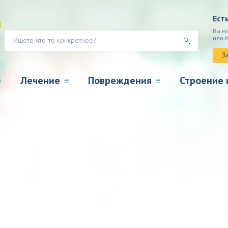
Ест
Вы м
или 
З
Лечение
Повреждения
Строение 