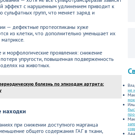
ый эффект с нарушенным удлинением приводит к
 сульфатных групп, что меняет заряд и
ции — дефектные протеогликаны хуже
тся из клетки, что дополнительно уменьшает их
 матриксе.
е и морфологические проявления: снижение
 потеря упругости, повышенная подверженность
моделях на животных.
С
периодическую болезнь по эпизодам артрита:
Вла
у
не 
Мак
мок
Иль
быс
е находки
про
Мак
аниях при снижении доступного марганца
зап
сов
меньшение общего содержания ГАГ в ткани,
Ада