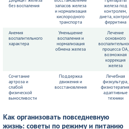
Дефицит железа
Восстановление
Препараты
без воспаления
запасов железа
железа под
и нормализация
контролем,
кислородного
диета, контро
транспорта
ферритина
Анемия
Уменьшение
Лечение
воспалительного
воспаления и
основного
характера
нормализация
воспалительно
обмена железа
процесса OA,
возможная
коррекция
железа
Сочетание
Поддержка
Лечебная
артроза и
движения и
физкультура,
слабой
восстановления
физиотерапия
физической
адаптивные
выносливости
техники
Как организовать повседневную
жизнь: советы по режиму и питанию