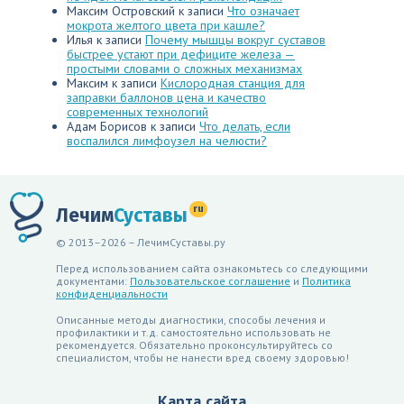
Максим Островский
к записи
Что означает
мокрота желтого цвета при кашле?
Илья
к записи
Почему мышцы вокруг суставов
быстрее устают при дефиците железа —
простыми словами о сложных механизмах
Максим
к записи
Кислородная станция для
заправки баллонов цена и качество
современных технологий
Адам Борисов
к записи
Что делать, если
воспалился лимфоузел на челюсти?
ru
Лечим
Суставы
© 2013–2026 – ЛечимСуставы.ру
Перед использованием сайта ознакомьтесь со следующими
документами:
Пользовательское соглашение
и
Политика
конфиденциальности
Описанные методы диагностики, способы лечения и
профилактики и т.д. самостоятельно использовать не
рекомендуется. Обязательно проконсультируйтесь со
специалистом, чтобы не нанести вред своему здоровью!
Карта сайта