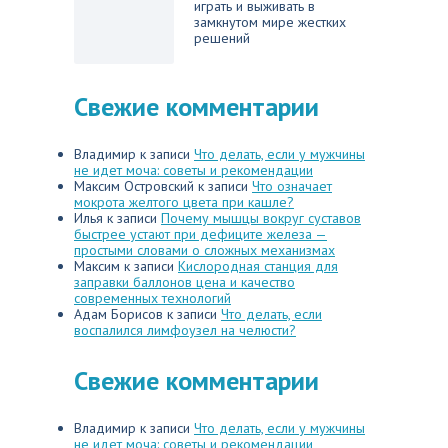
играть и выживать в
замкнутом мире жестких
решений
Свежие комментарии
Владимир
к записи
Что делать, если у мужчины
не идет моча: советы и рекомендации
Максим Островский
к записи
Что означает
мокрота желтого цвета при кашле?
Илья
к записи
Почему мышцы вокруг суставов
быстрее устают при дефиците железа —
простыми словами о сложных механизмах
Максим
к записи
Кислородная станция для
заправки баллонов цена и качество
современных технологий
Адам Борисов
к записи
Что делать, если
воспалился лимфоузел на челюсти?
Свежие комментарии
Владимир
к записи
Что делать, если у мужчины
не идет моча: советы и рекомендации