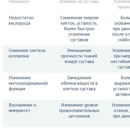
Механизм
Влияние на суставы
Клинич
призн
Недостаток
Сниженная энергия
Боль
кислорода
клеток, усталость,
скован
более быстрое
при дви
утомление
после о
суставов
слабо
Снижение синтеза
Уменьшение
Усилени
коллагена
прочности тканей
при нагр
вокруг сустава
нестабил
суста
Изменение
Замедление
Бол
митохондриальной
обмена веществ в
выраже
функции
клетках сустава
усталос
активн
Воспаление и
Изменение уровня
Усиление
иммунитет
провоспалительных
отеков,
цитокинов
при дви