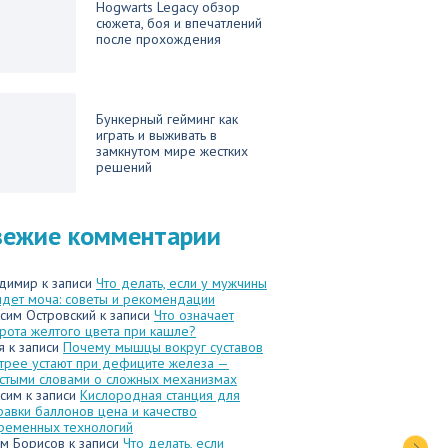
Hogwarts Legacy обзор
сюжета, боя и впечатлений
после прохождения
Бункерный гейминг как
играть и выживать в
замкнутом мире жестких
решений
вежие комментарии
димир
к записи
Что делать, если у мужчины
идет моча: советы и рекомендации
сим Островский
к записи
Что означает
рота желтого цвета при кашле?
я
к записи
Почему мышцы вокруг суставов
трее устают при дефиците железа —
стыми словами о сложных механизмах
сим
к записи
Кислородная станция для
равки баллонов цена и качество
ременных технологий
м Борисов
к записи
Что делать, если