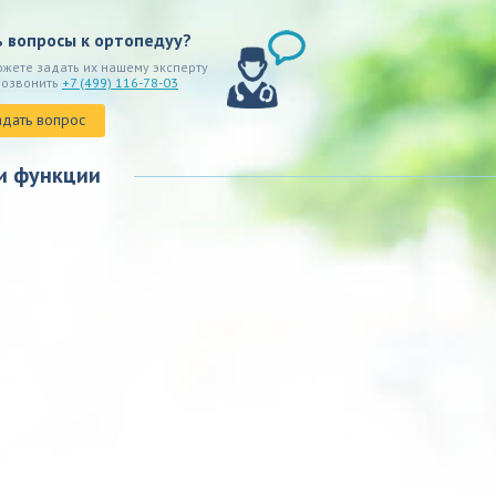
ь вопросы к ортопедуу?
ожете задать их нашему эксперту
позвонить
+7 (499) 116-78-03
адать вопрос
и функции