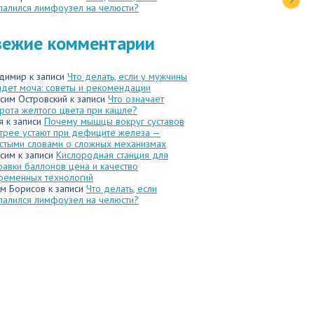
палился лимфоузел на челюсти?
вежие комментарии
димир
к записи
Что делать, если у мужчины
идет моча: советы и рекомендации
сим Островский
к записи
Что означает
рота желтого цвета при кашле?
я
к записи
Почему мышцы вокруг суставов
трее устают при дефиците железа —
стыми словами о сложных механизмах
сим
к записи
Кислородная станция для
равки баллонов цена и качество
ременных технологий
м Борисов
к записи
Что делать, если
палился лимфоузел на челюсти?