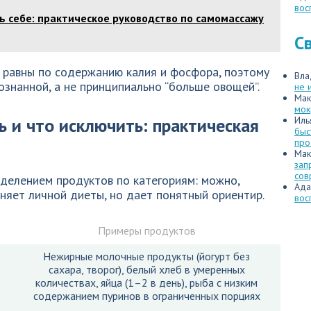
вос
ь себе: практическое руководство по самомассажу
С
 равны по содержанию калия и фосфора, поэтому
Вла
знанной, а не принципиально “больше овощей”.
не 
Мак
мок
ть и что исключить: практическая
Иль
быс
про
Мак
зап
сов
делением продуктов по категориям: можно,
Ада
еняет личной диеты, но дает понятный ориентир.
вос
Примеры продуктов
Нежирные молочные продукты (йогурт без
сахара, творог), белый хлеб в умеренных
количествах, яйца (1–2 в день), рыба с низким
содержанием пуринов в ограниченных порциях