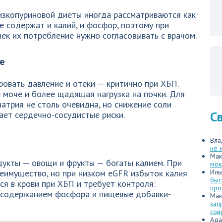
изкопуриновой диеты иногда рассматриваются как
е содержат и калий, и фосфор, поэтому при
ек их потребление нужно согласовывать с врачом.
е
овать давление и отеки — критично при ХБП.
 моче и более щадящая нагрузка на почки. Для
натрия не столь очевидна, но снижение соли
С
ает сердечно-сосудистые риски.
Вла
не 
Мак
дукты — овощи и фрукты — богаты калием. При
мок
еимущество, но при низком eGFR избыток калия
Иль
быс
ся в крови при ХБП и требует контроля:
про
 содержанием фосфора и пищевые добавки-
Мак
зап
сов
Ада