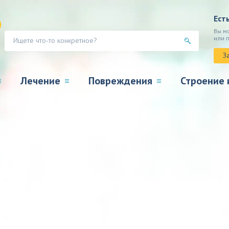
Ест
Вы м
или 
З
Лечение
Повреждения
Строение 