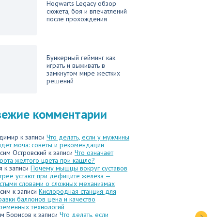
Hogwarts Legacy обзор
сюжета, боя и впечатлений
после прохождения
Бункерный гейминг как
играть и выживать в
замкнутом мире жестких
решений
вежие комментарии
димир
к записи
Что делать, если у мужчины
идет моча: советы и рекомендации
сим Островский
к записи
Что означает
рота желтого цвета при кашле?
я
к записи
Почему мышцы вокруг суставов
трее устают при дефиците железа —
стыми словами о сложных механизмах
сим
к записи
Кислородная станция для
равки баллонов цена и качество
ременных технологий
м Борисов
к записи
Что делать, если