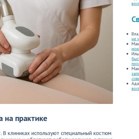
вос
С
Вла
не 
Мак
мок
Иль
быс
про
Мак
зап
сов
Ада
вос
а на практике
. В клиниках используют специальный костюм