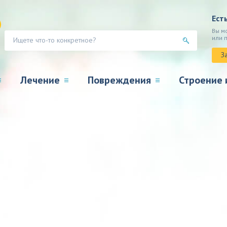
Ест
Вы м
или 
З
Лечение
Повреждения
Строение 