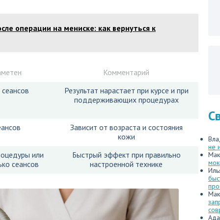
сле операции на мениске: как вернуться к
аметен
Комментарий
 сеансов
Результат нарастает при курсе и при
поддерживающих процедурах
С
еансов
Зависит от возраста и состояния
кожи
Вла
не 
роцедуры или
Быстрый эффект при правильно
Мак
мок
ько сеансов
настроенной технике
Иль
быс
про
Мак
зап
сов
Ада