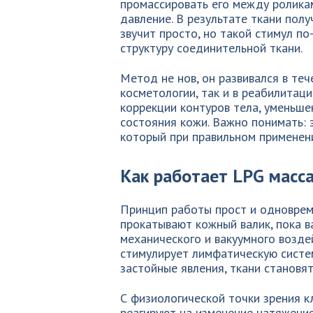
промассировать его между ролика
давление. В результате ткани пол
звучит просто, но такой стимул п
структуру соединительной ткани.
Метод не нов, он развивался в теч
косметологии, так и в реабилитац
коррекции контуров тела, уменьш
состояния кожи. Важно понимать: 
который при правильном применен
Как работает LPG масс
Принцип работы прост и одноврем
прокатывают кожный валик, пока в
механического и вакуумного возде
стимулирует лимфатическую систем
застойные явления, ткани становят
С физиологической точки зрения к
реагируют на изменение натяжения