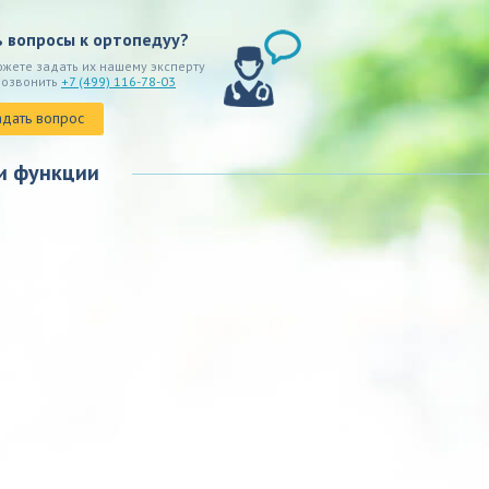
ь вопросы к ортопедуу?
ожете задать их нашему эксперту
позвонить
+7 (499) 116-78-03
адать вопрос
и функции