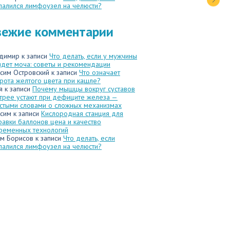
палился лимфоузел на челюсти?
вежие комментарии
димир
к записи
Что делать, если у мужчины
идет моча: советы и рекомендации
сим Островский
к записи
Что означает
рота желтого цвета при кашле?
я
к записи
Почему мышцы вокруг суставов
трее устают при дефиците железа —
стыми словами о сложных механизмах
сим
к записи
Кислородная станция для
равки баллонов цена и качество
ременных технологий
м Борисов
к записи
Что делать, если
палился лимфоузел на челюсти?