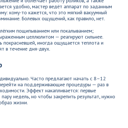
ольжение и облегчает работу роликов, а также
ается удобно, мастер ведёт аппарат по заданным
му: кому-то кажется, что это мягкий вакуумный
минание. Болевых ощущений, как правило, нет.
лёгким пощипыванием или покалыванием;
выраженным целлюлитом — реагируют сильнее.
 покрасневшей, иногда ощущается теплотa и
т в течение дня-двух.
р
дивидуально. Часто предлагают начать с 8–12
м перейти на поддерживающие процедуры — раз в
ходимости. Эффект накапливается: первые
 пару недель, но чтобы закрепить результат, нужно
образ жизни.