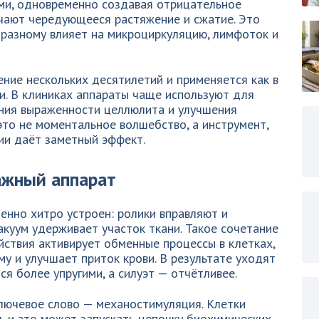
ми, одновременно создавая отрицательное
учают чередующееся растяжение и сжатие. Это
о-разному влияет на микроциркуляцию, лимфоток и
ение нескольких десятилетий и применяется как в
ии. В клиниках аппараты чаще используют для
ения выраженности целлюлита и улучшения
это не моментальное волшебство, а инструмент,
ии даёт заметный эффект.
ажный аппарат
енно хитро устроен: ролики вправляют и
акуум удерживает участок ткани. Такое сочетание
йствия активирует обменные процессы в клетках,
у и улучшает приток крови. В результате уходят
ся более упругими, а силуэт — отчётливее.
лючевое слово — механостимуляция. Клетки
, и это может запускать цепочку биохимических