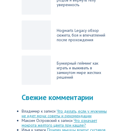
родов и вернуть телу
уверенность
Hogwarts Legacy обзор
сюжета, боя и впечатлений
после прохождения
Бункерный гейминг как
играть и выживать в
замкнутом мире жестких
решений
Свежие комментарии
Владимир
к записи
Что делать, если у мужчины
не идет моча: советы и рекомендации
Максим Островский
к записи
Что означает
мокрота желтого цвета при кашле?
Илья
к записи
Почему мышцы вокруг суставов