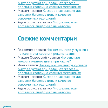
быстрее устают при дефиците железа —
простыми словами о сложных механизмах
Максим
к записи
Кислородная станция для
заправки баллонов цена и качество
современных технологий
Адам Борисов
к записи
Что делать, если
воспалился лимфоузел на челюсти?
Свежие комментарии
Владимир
к записи
Что делать, если у мужчины
не идет моча: советы и рекомендации
Максим Островский
к записи
Что означает
мокрота желтого цвета при кашле?
Илья
к записи
Почему мышцы вокруг суставов
быстрее устают при дефиците железа —
простыми словами о сложных механизмах
Максим
к записи
Кислородная станция для
заправки баллонов цена и качество
современных технологий
Адам Борисов
к записи
Что делать, если
воспалился лимфоузел на челюсти?