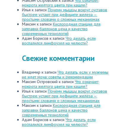
Максим Островский
к записи
Что означает
мокрота желтого цвета при кашле?
Илья
к записи
Почему мышцы вокруг суставов
быстрее устают при дефиците железа —
простыми словами о сложных механизмах
Максим
к записи
Кислородная станция для
заправки баллонов цена и качество
современных технологий
Адам Борисов
к записи
Что делать, если
воспалился лимфоузел на челюсти?
Свежие комментарии
Владимир
к записи
Что делать, если у мужчины
не идет моча: советы и рекомендации
Максим Островский
к записи
Что означает
мокрота желтого цвета при кашле?
Илья
к записи
Почему мышцы вокруг суставов
быстрее устают при дефиците железа —
простыми словами о сложных механизмах
Максим
к записи
Кислородная станция для
заправки баллонов цена и качество
современных технологий
Адам Борисов
к записи
Что делать, если
воспалился лимфоузел на челюсти?