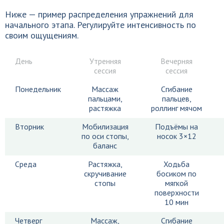
Ниже — пример распределения упражнений для
начального этапа. Регулируйте интенсивность по
своим ощущениям.
День
Утренняя
Вечерняя
сессия
сессия
Понедельник
Массаж
Сгибание
пальцами,
пальцев,
растяжка
роллинг мячом
Вторник
Мобилизация
Подъёмы на
по оси стопы,
носок 3×12
баланс
Среда
Растяжка,
Ходьба
скручивание
босиком по
стопы
мягкой
поверхности
10 мин
Четверг
Массаж,
Сгибание