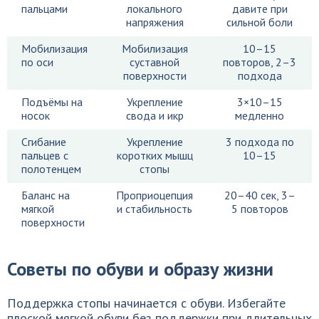
пальцами
локального
давите при
напряжения
сильной боли
Мобилизация
Мобилизация
10–15
по оси
суставной
повторов, 2–3
поверхности
подхода
Подъёмы на
Укрепление
3×10–15
носок
свода и икр
медленно
Сгибание
Укрепление
3 подхода по
пальцев с
коротких мышц
10–15
полотенцем
стопы
Баланс на
Проприоцепция
20–40 сек, 3–
мягкой
и стабильность
5 повторов
поверхности
Советы по обуви и образу жизни
Поддержка стопы начинается с обуви. Избегайте
плоской мягкой обуви без поддержки при длительных