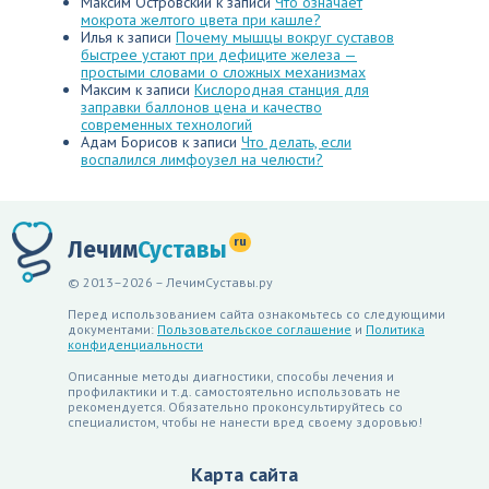
Максим Островский
к записи
Что означает
мокрота желтого цвета при кашле?
Илья
к записи
Почему мышцы вокруг суставов
быстрее устают при дефиците железа —
простыми словами о сложных механизмах
Максим
к записи
Кислородная станция для
заправки баллонов цена и качество
современных технологий
Адам Борисов
к записи
Что делать, если
воспалился лимфоузел на челюсти?
ru
Лечим
Суставы
© 2013–2026 – ЛечимСуставы.ру
Перед использованием сайта ознакомьтесь со следующими
документами:
Пользовательское соглашение
и
Политика
конфиденциальности
Описанные методы диагностики, способы лечения и
профилактики и т.д. самостоятельно использовать не
рекомендуется. Обязательно проконсультируйтесь со
специалистом, чтобы не нанести вред своему здоровью!
Карта сайта