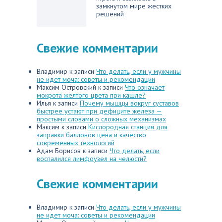
замкнутом мире жестких
решений
Свежие комментарии
Владимир
к записи
Что делать, если у мужчины
не идет моча: советы и рекомендации
Максим Островский
к записи
Что означает
мокрота желтого цвета при кашле?
Илья
к записи
Почему мышцы вокруг суставов
быстрее устают при дефиците железа —
простыми словами о сложных механизмах
Максим
к записи
Кислородная станция для
заправки баллонов цена и качество
современных технологий
Адам Борисов
к записи
Что делать, если
воспалился лимфоузел на челюсти?
Свежие комментарии
Владимир
к записи
Что делать, если у мужчины
не идет моча: советы и рекомендации