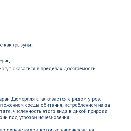
 как грызуны;
ериц;
огут оказаться в пределах досягаемости.
аран Дюмериля сталкивается с рядом угроз.
чтожением среды обитания, истреблением из-за
ьтате, численность этого вида в дикой природе
они под угрозой исчезновения.
по охране видов, которые направлены на