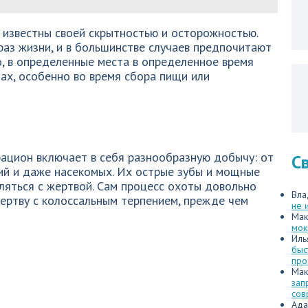
и известны своей скрытностью и осторожностью.
аз жизни, и в большинстве случаев предпочитают
, в определенные места в определенное время
пах, особенно во время сбора пищи или
ацион включает в себя разнообразную добычу: от
С
й и даже насекомых. Их острые зубы и мощные
ляться с жертвой. Сам процесс охоты довольно
Вла
ертву с колоссальным терпением, прежде чем
не 
Мак
мок
Иль
быс
про
Мак
зап
сов
Ада