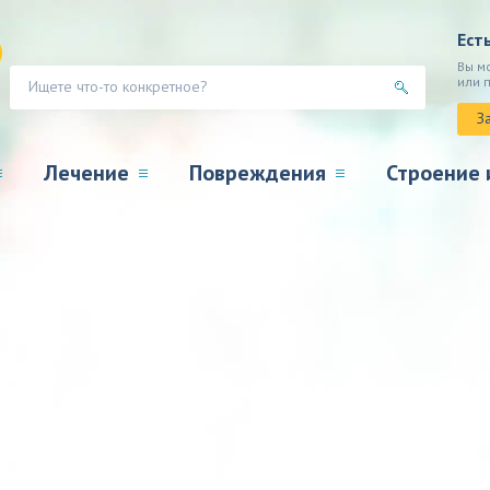
Ест
Вы м
или 
З
Лечение
Повреждения
Строение 