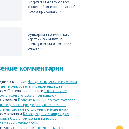
Hogwarts Legacy обзор
сюжета, боя и впечатлений
после прохождения
Бункерный гейминг как
играть и выживать в
замкнутом мире жестких
решений
вежие комментарии
димир
к записи
Что делать, если у мужчины
идет моча: советы и рекомендации
сим Островский
к записи
Что означает
рота желтого цвета при кашле?
я
к записи
Почему мышцы вокруг суставов
трее устают при дефиците железа —
стыми словами о сложных механизмах
сим
к записи
Кислородная станция для
равки баллонов цена и качество
ременных технологий
м Борисов
к записи
Что делать, если