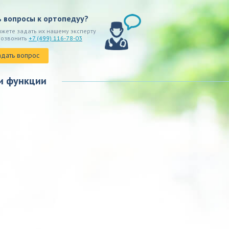
ь вопросы к ортопедуу?
ожете задать их нашему эксперту
позвонить
+7 (499) 116-78-03
адать вопрос
и функции