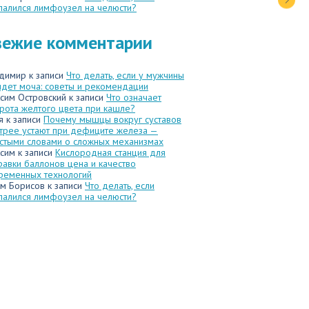
палился лимфоузел на челюсти?
вежие комментарии
димир
к записи
Что делать, если у мужчины
идет моча: советы и рекомендации
сим Островский
к записи
Что означает
рота желтого цвета при кашле?
я
к записи
Почему мышцы вокруг суставов
трее устают при дефиците железа —
стыми словами о сложных механизмах
сим
к записи
Кислородная станция для
равки баллонов цена и качество
ременных технологий
м Борисов
к записи
Что делать, если
палился лимфоузел на челюсти?