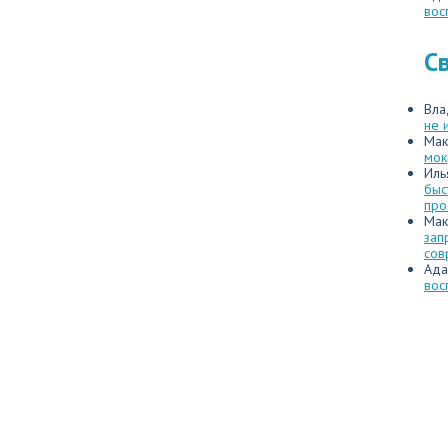
вос
С
Вла
не 
Мак
мок
Иль
быс
про
Мак
зап
сов
Ада
вос