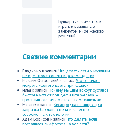
Бункерный гейминг как
играть и выживать в
замкнутом мире жестких
решений
Свежие комментарии
Владимир
к записи
Что делать, если у мужчины
не идет моча: советы и рекомендации
Максим Островский
к записи
Что означает
мокрота желтого цвета при кашле?
Илья
к записи
Почему мышцы вокруг суставов
быстрее устают при дефиците железа —
простыми словами о сложных механизмах
Максим
к записи
Кислородная станция для
заправки баллонов цена и качество
современных технологий
Адам Борисов
к записи
Что делать, если
воспалился лимфоузел на челюсти?