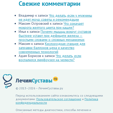
Свежие комментарии
Владимир
к записи
Что делать, если у мужчины
не идет моча: советы и рекомендации
Максим Островский
к записи
Что означает
мокрота желтого цвета при кашле?
Илья
к записи
Почему мышцы вокруг суставов
быстрее устают при дефиците железа —
простыми словами о сложных механизмах
Максим
к записи
Кислородная станция для
заправки баллонов цена и качество
современных технологий
Адам Борисов
к записи
Что делать, если
воспалился лимфоузел на челюсти?
ru
Лечим
Суставы
© 2013–2026 – ЛечимСуставы.ру
Перед использованием сайта ознакомьтесь со следующими
документами:
Пользовательское соглашение
и
Политика
конфиденциальности
Описанные методы диагностики, способы лечения и