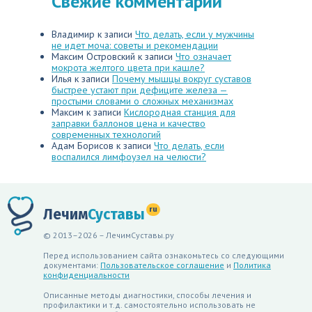
Свежие комментарии
Владимир
к записи
Что делать, если у мужчины
не идет моча: советы и рекомендации
Максим Островский
к записи
Что означает
мокрота желтого цвета при кашле?
Илья
к записи
Почему мышцы вокруг суставов
быстрее устают при дефиците железа —
простыми словами о сложных механизмах
Максим
к записи
Кислородная станция для
заправки баллонов цена и качество
современных технологий
Адам Борисов
к записи
Что делать, если
воспалился лимфоузел на челюсти?
ru
Лечим
Суставы
© 2013–2026 – ЛечимСуставы.ру
Перед использованием сайта ознакомьтесь со следующими
документами:
Пользовательское соглашение
и
Политика
конфиденциальности
Описанные методы диагностики, способы лечения и
профилактики и т.д. самостоятельно использовать не