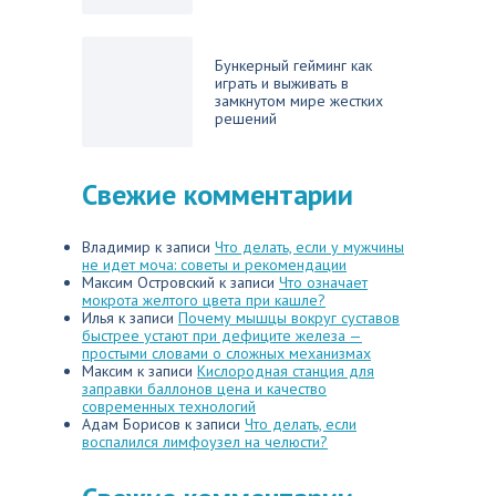
Бункерный гейминг как
играть и выживать в
замкнутом мире жестких
решений
Свежие комментарии
Владимир
к записи
Что делать, если у мужчины
не идет моча: советы и рекомендации
Максим Островский
к записи
Что означает
мокрота желтого цвета при кашле?
Илья
к записи
Почему мышцы вокруг суставов
быстрее устают при дефиците железа —
простыми словами о сложных механизмах
Максим
к записи
Кислородная станция для
заправки баллонов цена и качество
современных технологий
Адам Борисов
к записи
Что делать, если
воспалился лимфоузел на челюсти?