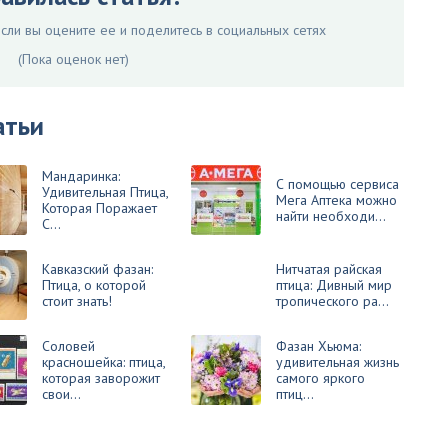
ли вы оцените ее и поделитесь в социальных сетях
(Пока оценок нет)
атьи
Мандаринка:
С помощью сервиса
Удивительная Птица,
Мега Аптека можно
Которая Поражает
найти необходи...
С...
Кавказский фазан:
Нитчатая райская
Птица, о которой
птица: Дивный мир
стоит знать!
тропического ра...
Соловей
Фазан Хьюма:
красношейка: птица,
удивительная жизнь
которая заворожит
самого яркого
свои...
птиц...