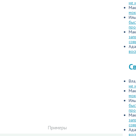
не 
Мак
мок
Иль
быс
про
Мак
зап
сов
Ада
вос
С
Вла
не 
Мак
мок
Иль
быс
про
Мак
зап
сов
Примеры
Ада
вос