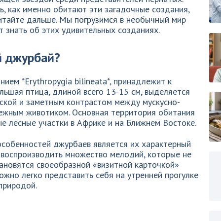
ь, как именно обитают эти загадочные создания,
читайте дальше. Мы погрузимся в необычный мир
т знать об этих удивительных созданиях.
й джурбай?
ием *Erythropygia bilineata*, принадлежит к
льшая птица, длиной всего 13-15 см, выделяется
аской и заметным контрастом между мускусно-
нежным животиком. Основная территория обитания
е лесные участки в Африке и на Ближнем Востоке.
особенностей джурбаев является их характерный
 воспроизводить множество мелодий, которые не
тановятся своеобразной «визитной карточкой»
можно легко представить себя на утренней прогулке
природой.