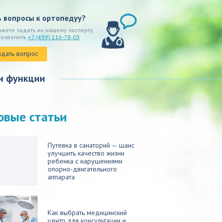
ь вопросы к ортопедуу?
ожете задать их нашему эксперту
позвонить
+7 (499) 116-78-03
адать вопрос
и функции
овые статьи
Путевка в санаторий — шанс
улучшить качество жизни
ребенка с нарушениями
опорно‑двигательного
аппарата
Как выбрать медицинский
центр для консультации и