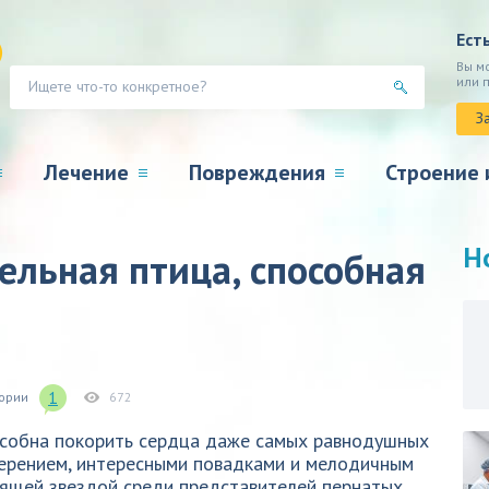
Ест
Вы м
или 
З
Лечение
Повреждения
Строение 
Н
ельная птица, способная
1
гории
672
особна покорить сердца даже самых равнодушных
перением, интересными повадками и мелодичным
оящей звездой среди представителей пернатых.