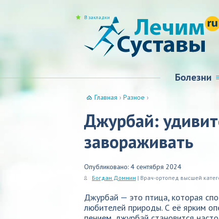
В закладки
Болезни
Главная
›
Разное
›
Джурбай: удивит
завораживать
Опубликовано: 4 сентября 2024
Богдан Домнин
| Врач-ортопед высшей кате
Джурбай — это птица, которая сп
любителей природы. С её ярким о
пением, джурбай становится наст