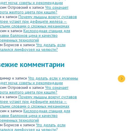
идет моча: советы и рекомендации
сим Островский
к записи
Что означает
рота желтого цвета при кашле?
я
к записи
Почему мышцы вокруг суставов
трее устают при дефиците железа —
стыми словами о сложных механизмах
сим
к записи
Кислородная станция для
равки баллонов цена и качество
ременных технологий
м Борисов
к записи
Что делать, если
палился лимфоузел на челюсти?
вежие комментарии
димир
к записи
Что делать, если у мужчины
идет моча: советы и рекомендации
сим Островский
к записи
Что означает
рота желтого цвета при кашле?
я
к записи
Почему мышцы вокруг суставов
трее устают при дефиците железа —
стыми словами о сложных механизмах
сим
к записи
Кислородная станция для
равки баллонов цена и качество
ременных технологий
м Борисов
к записи
Что делать, если
палился лимфоузел на челюсти?