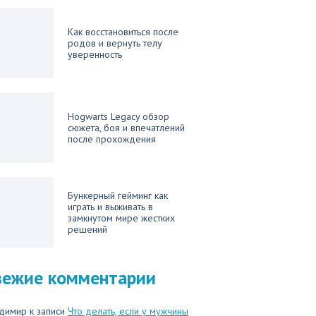
Как восстановиться после
родов и вернуть телу
уверенность
Hogwarts Legacy обзор
сюжета, боя и впечатлений
после прохождения
Бункерный гейминг как
играть и выживать в
замкнутом мире жестких
решений
вежие комментарии
димир
к записи
Что делать, если у мужчины