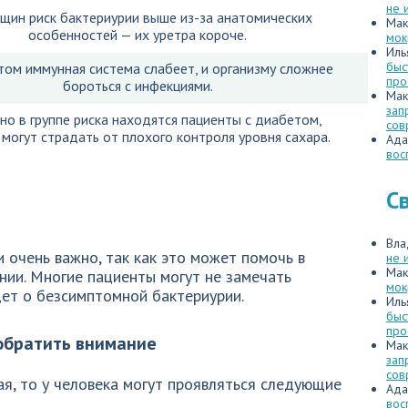
не 
щин риск бактериурии выше из-за анатомических
Мак
особенностей — их уретра короче.
мок
Иль
быс
том иммунная система слабеет, и организму сложнее
про
бороться с инфекциями.
Мак
зап
но в группе риска находятся пациенты с диабетом,
сов
могут страдать от плохого контроля уровня сахара.
Ада
вос
С
Вла
очень важно, так как это может помочь в
не 
Мак
нии. Многие пациенты могут не замечать
мок
дет о безсимптомной бактериурии.
Иль
быс
про
обратить внимание
Мак
зап
сов
я, то у человека могут проявляться следующие
Ада
вос