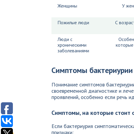
Женщины
У жен
Пожилые люди
С возрас
Люди с
Особен
хроническими
которые 
заболеваниями
Симптомы бактериурии
Понимание симптомов бактериурии 
своевременной диагностике и лече
проявлений, особенно если речь и
Симптомы, на которые стоит 
Если бактериурия симптоматическа
признаки: