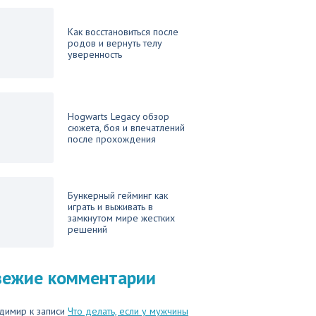
Как восстановиться после
родов и вернуть телу
уверенность
Hogwarts Legacy обзор
сюжета, боя и впечатлений
после прохождения
Бункерный гейминг как
играть и выживать в
замкнутом мире жестких
решений
вежие комментарии
димир
к записи
Что делать, если у мужчины