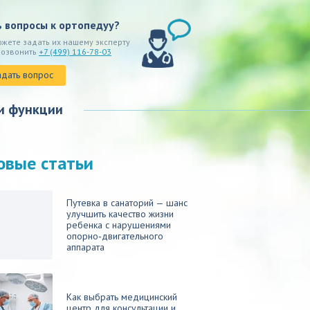
ь вопросы к ортопедуу?
ожете задать их нашему эксперту
позвонить
+7 (499) 116-78-03
адать вопрос
и функции
овые статьи
Путевка в санаторий — шанс
улучшить качество жизни
ребенка с нарушениями
опорно‑двигательного
аппарата
Как выбрать медицинский
центр для консультации и