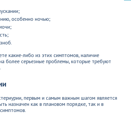
ускании;
нию, особенно ночью;
мочи;
сть;
зноб.
ете какие-либо из этих симптомов, наличие
 на более серьезные проблемы, которые требуют
.
ии
ктериурии, первым и самым важным шагом является
ть назначен как в плановом порядке, так и в
 симптомов.