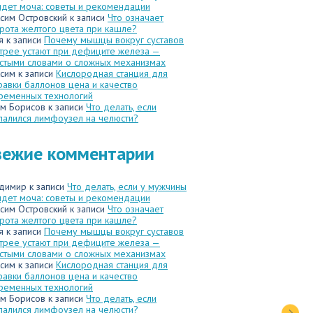
идет моча: советы и рекомендации
сим Островский
к записи
Что означает
рота желтого цвета при кашле?
я
к записи
Почему мышцы вокруг суставов
трее устают при дефиците железа —
стыми словами о сложных механизмах
сим
к записи
Кислородная станция для
равки баллонов цена и качество
ременных технологий
м Борисов
к записи
Что делать, если
палился лимфоузел на челюсти?
вежие комментарии
димир
к записи
Что делать, если у мужчины
идет моча: советы и рекомендации
сим Островский
к записи
Что означает
рота желтого цвета при кашле?
я
к записи
Почему мышцы вокруг суставов
трее устают при дефиците железа —
стыми словами о сложных механизмах
сим
к записи
Кислородная станция для
равки баллонов цена и качество
ременных технологий
м Борисов
к записи
Что делать, если
палился лимфоузел на челюсти?