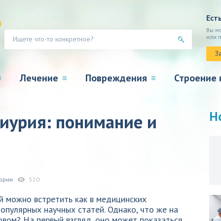
Ест
Вы м
или 
З
Лечение
Повреждения
Строение 
Н
риурия: понимание и
гории
520
й можно встретить как в медицинских
популярных научных статей. Однако, что же на
овом? На первый взгляд, оно может показаться