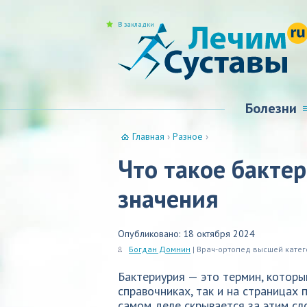
В закладки
Болезни
Главная
›
Разное
›
Что такое бакте
значения
Опубликовано: 18 октября 2024
Богдан Домнин
| Врач-ортопед высшей кате
Бактериурия — это термин, которы
справочниках, так и на страницах 
самом деле скрывается за этим сл