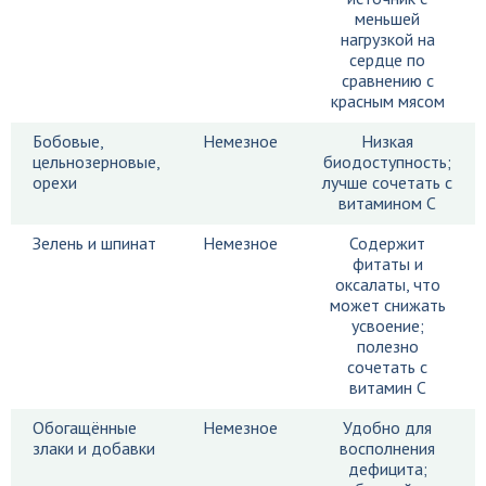
меньшей
нагрузкой на
сердце по
сравнению с
красным мясом
Бобовые,
Немезное
Низкая
цельнозерновые,
биодоступность;
орехи
лучше сочетать с
витамином C
Зелень и шпинат
Немезное
Содержит
фитаты и
оксалаты, что
может снижать
усвоение;
полезно
сочетать с
витамин C
Обогащённые
Немезное
Удобно для
злаки и добавки
восполнения
дефицита;