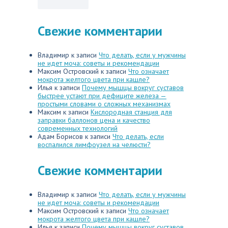
Свежие комментарии
Владимир
к записи
Что делать, если у мужчины
не идет моча: советы и рекомендации
Максим Островский
к записи
Что означает
мокрота желтого цвета при кашле?
Илья
к записи
Почему мышцы вокруг суставов
быстрее устают при дефиците железа —
простыми словами о сложных механизмах
Максим
к записи
Кислородная станция для
заправки баллонов цена и качество
современных технологий
Адам Борисов
к записи
Что делать, если
воспалился лимфоузел на челюсти?
Свежие комментарии
Владимир
к записи
Что делать, если у мужчины
не идет моча: советы и рекомендации
Максим Островский
к записи
Что означает
мокрота желтого цвета при кашле?
Илья
к записи
Почему мышцы вокруг суставов