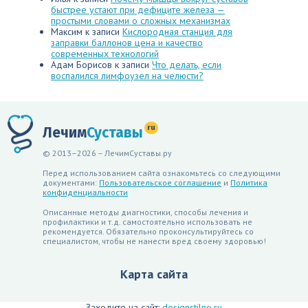
быстрее устают при дефиците железа —
простыми словами о сложных механизмах
Максим
к записи
Кислородная станция для
заправки баллонов цена и качество
современных технологий
Адам Борисов
к записи
Что делать, если
воспалился лимфоузел на челюсти?
ru
Лечим
Суставы
© 2013–2026 – ЛечимСуставы.ру
Перед использованием сайта ознакомьтесь со следующими
документами:
Пользовательское соглашение
и
Политика
конфиденциальности
Описанные методы диагностики, способы лечения и
профилактики и т.д. самостоятельно использовать не
рекомендуется. Обязательно проконсультируйтесь со
специалистом, чтобы не нанести вред своему здоровью!
Карта сайта
Заходите на сайт:
designstilno.ru