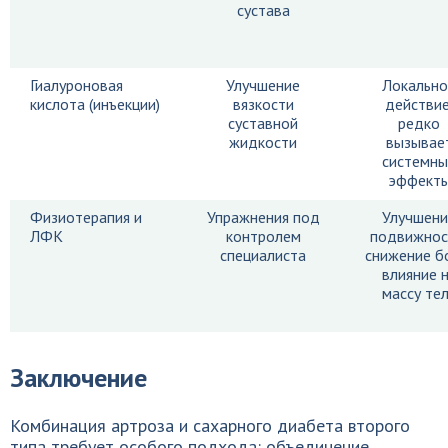
сустава
Гиалуроновая
Улучшение
Локально
кислота (инъекции)
вязкости
действие
суставной
редко
жидкости
вызывае
системны
эффект
Физиотерапия и
Упражнения под
Улучшени
ЛФК
контролем
подвижнос
специалиста
снижение б
влияние 
массу те
Заключение
Комбинация артроза и сахарного диабета второго
типа требует особого подхода: объединение