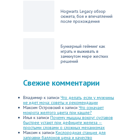
Hogwarts Legacy обзор
сюжета, боя и впечатлений
после прохождения
Бункерный гейминг как
играть и выживать в
замкнутом мире жестких
решений
Свежие комментарии
Владимир
к записи
Что делать, если у мужчины
не идет моча: советы и рекомендации
Максим Островский
к записи
Что означает
мокрота желтого цвета при кашле?
Илья
к записи
Почему мышцы вокруг суставов
быстрее устают при дефиците железа —
простыми словами о сложных механизмах
Максим
к записи
Кислородная станция для
заправки баллонов цена и качество