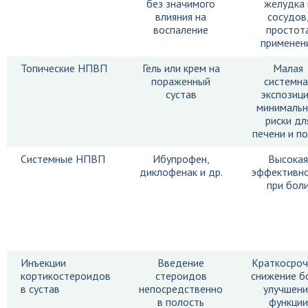
без значимого
желудка 
влияния на
сосудов
воспаление
простот
применен
Топические НПВП
Гель или крем на
Малая
пораженный
системна
сустав
экспозици
минималь
риски дл
печени и п
Системные НПВП
Ибупрофен,
Высокая
диклофенак и др.
эффективн
при бол
Инъекции
Введение
Краткосроч
кортикостероидов
стероидов
снижение б
в сустав
непосредственно
улучшени
в полость
функции