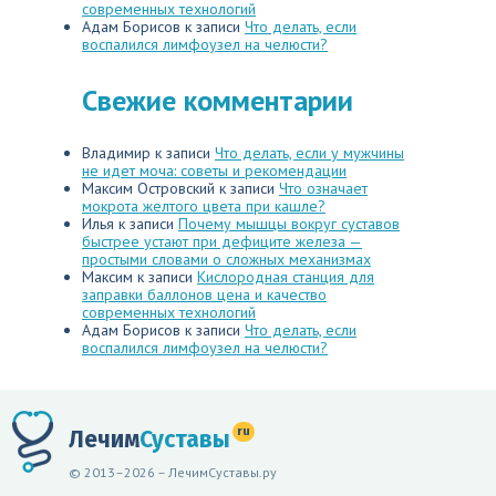
современных технологий
Адам Борисов
к записи
Что делать, если
воспалился лимфоузел на челюсти?
Свежие комментарии
Владимир
к записи
Что делать, если у мужчины
не идет моча: советы и рекомендации
Максим Островский
к записи
Что означает
мокрота желтого цвета при кашле?
Илья
к записи
Почему мышцы вокруг суставов
быстрее устают при дефиците железа —
простыми словами о сложных механизмах
Максим
к записи
Кислородная станция для
заправки баллонов цена и качество
современных технологий
Адам Борисов
к записи
Что делать, если
воспалился лимфоузел на челюсти?
ru
Лечим
Суставы
© 2013–2026 – ЛечимСуставы.ру