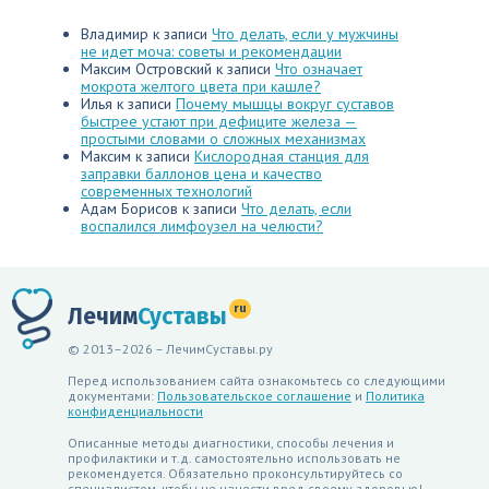
Владимир
к записи
Что делать, если у мужчины
не идет моча: советы и рекомендации
Максим Островский
к записи
Что означает
мокрота желтого цвета при кашле?
Илья
к записи
Почему мышцы вокруг суставов
быстрее устают при дефиците железа —
простыми словами о сложных механизмах
Максим
к записи
Кислородная станция для
заправки баллонов цена и качество
современных технологий
Адам Борисов
к записи
Что делать, если
воспалился лимфоузел на челюсти?
ru
Лечим
Суставы
© 2013–2026 – ЛечимСуставы.ру
Перед использованием сайта ознакомьтесь со следующими
документами:
Пользовательское соглашение
и
Политика
конфиденциальности
Описанные методы диагностики, способы лечения и
профилактики и т.д. самостоятельно использовать не
рекомендуется. Обязательно проконсультируйтесь со
специалистом, чтобы не нанести вред своему здоровью!