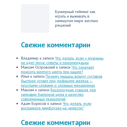
Бункерный гейминг как
играть и выживать в
замкнутом мире жестких
решений
Свежие комментарии
Владимир
к записи
Что делать, если у мужчины
не идет моча: советы и рекомендации
Максим Островский
к записи
Что означает
мокрота желтого цвета при кашле?
Илья
к записи
Почему мышцы вокруг суставов
быстрее устают при дефиците железа —
простыми словами о сложных механизмах
Максим
к записи
Кислородная станция для
заправки баллонов цена и качество
современных технологий
Адам Борисов
к записи
Что делать, если
воспалился лимфоузел на челюсти?
Свежие комментарии