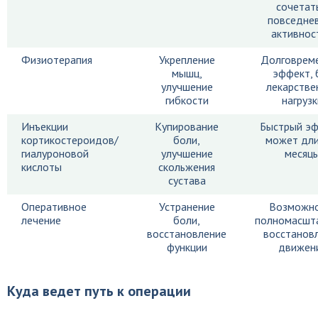
сочетат
повседне
активнос
Физиотерапия
Укрепление
Долговрем
мышц,
эффект, 
улучшение
лекарстве
гибкости
нагрузк
Инъекции
Купирование
Быстрый эф
кортикостероидов/
боли,
может дли
гиалуроновой
улучшение
месяц
кислоты
скольжения
сустава
Оперативное
Устранение
Возможно
лечение
боли,
полномасшт
восстановление
восстанов
функции
движен
Куда ведет путь к операции