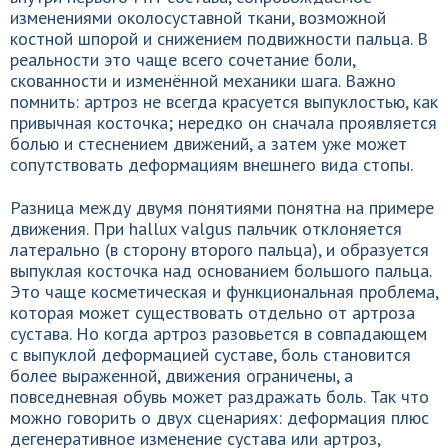
изменениями околосуставной ткани, возможной
костной шпорой и снижением подвижности пальца. В
реальности это чаще всего сочетание боли,
скованности и изменённой механики шага. Важно
помнить: артроз не всегда красуется выпуклостью, как
привычная косточка; нередко он сначала проявляется
болью и стеснением движений, а затем уже может
сопутствовать деформациям внешнего вида стопы.
Разница между двумя понятиями понятна на примере
движения. При hallux valgus пальчик отклоняется
латерально (в сторону второго пальца), и образуется
выпуклая косточка над основанием большого пальца.
Это чаще косметическая и функциональная проблема,
которая может существовать отдельно от артроза
сустава. Но когда артроз разовьется в совпадающем
с выпуклой деформацией суставе, боль становится
более выраженной, движения ограничены, а
повседневная обувь может раздражать боль. Так что
можно говорить о двух сценариях: деформация плюс
дегенеративное изменение сустава или артроз,