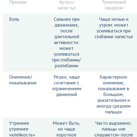
Признак
Артроз
Туннельный
запястья
синдром
Боль
Сильнее при
Чаще ночью и
движениях,
утром; может
после
усиливаться при
длительной
сгибании запястья
активности;
может
усиливаться
при сгибании/
разгибании
Онемение/
Редко, чаще
Характерное:
покалывание
сочетание с
онемение,
ограничением
покалывание в
движений
большом,
указательном и
иногда среднем
пальцах
Утреннее
Может быть,
Часто выражено:
утреннее
но чаще
пальцы «не
«клейкость»
короткое
слушаются» после