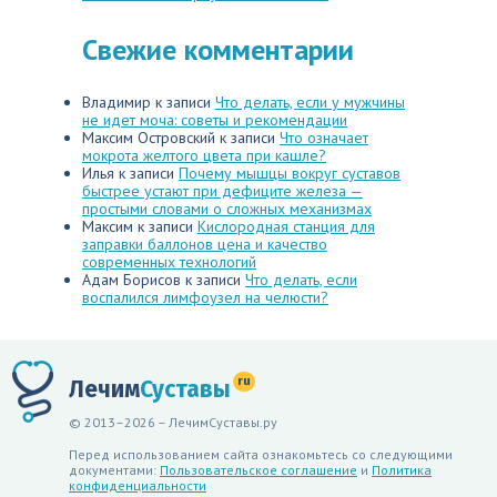
Свежие комментарии
Владимир
к записи
Что делать, если у мужчины
не идет моча: советы и рекомендации
Максим Островский
к записи
Что означает
мокрота желтого цвета при кашле?
Илья
к записи
Почему мышцы вокруг суставов
быстрее устают при дефиците железа —
простыми словами о сложных механизмах
Максим
к записи
Кислородная станция для
заправки баллонов цена и качество
современных технологий
Адам Борисов
к записи
Что делать, если
воспалился лимфоузел на челюсти?
ru
Лечим
Суставы
© 2013–2026 – ЛечимСуставы.ру
Перед использованием сайта ознакомьтесь со следующими
документами:
Пользовательское соглашение
и
Политика
конфиденциальности