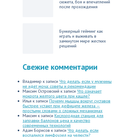
сюжета, боя и впечатлений
после прохождения
Бункерный гейминг как
играть и выживать в
замкнутом мире жестких
решений
Свежие комментарии
Владимир
к записи
Что делать, если у мужчины
не идет моча: советы и рекомендации
Максим Островский
к записи
Что означает
мокрота желтого цвета при кашле?
Илья
к записи
Почему мышцы вокруг суставов
быстрее устают при дефиците железа —
простыми словами о сложных механизмах
Максим
к записи
Кислородная станция для
заправки баллонов цена и качество
современных технологий
Адам Борисов
к записи
Что делать, если
воспалился лимфоузел на челюсти?