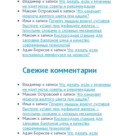
Владимир
к записи
Что делать, если у мужчины
не идет моча: советы и рекомендации
Максим Островский
к записи
Что означает
мокрота желтого цвета при кашле?
Илья
к записи
Почему мышцы вокруг суставов
быстрее устают при дефиците железа —
простыми словами о сложных механизмах
Максим
к записи
Кислородная станция для
заправки баллонов цена и качество
современных технологий
Адам Борисов
к записи
Что делать, если
воспалился лимфоузел на челюсти?
Свежие комментарии
Владимир
к записи
Что делать, если у мужчины
не идет моча: советы и рекомендации
Максим Островский
к записи
Что означает
мокрота желтого цвета при кашле?
Илья
к записи
Почему мышцы вокруг суставов
быстрее устают при дефиците железа —
простыми словами о сложных механизмах
Максим
к записи
Кислородная станция для
заправки баллонов цена и качество
современных технологий
Адам Борисов
к записи
Что делать, если