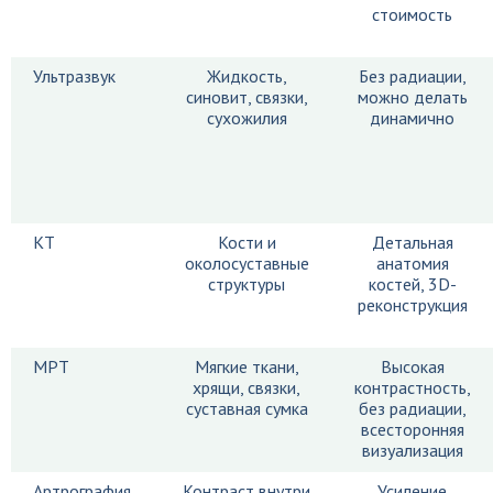
стоимость
Ультразвук
Жидкость,
Без радиации,
синовит, связки,
можно делать
сухожилия
динамично
КТ
Кости и
Детальная
околосуставные
анатомия
структуры
костей, 3D-
реконструкция
МРТ
Мягкие ткани,
Высокая
хрящи, связки,
контрастность,
суставная сумка
без радиации,
всесторонняя
визуализация
Артрография
Контраст внутри
Усиление