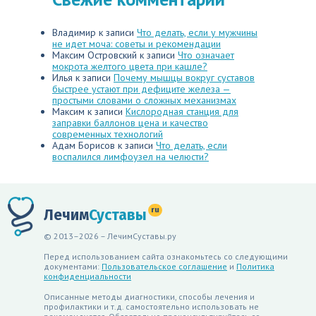
Владимир
к записи
Что делать, если у мужчины
не идет моча: советы и рекомендации
Максим Островский
к записи
Что означает
мокрота желтого цвета при кашле?
Илья
к записи
Почему мышцы вокруг суставов
быстрее устают при дефиците железа —
простыми словами о сложных механизмах
Максим
к записи
Кислородная станция для
заправки баллонов цена и качество
современных технологий
Адам Борисов
к записи
Что делать, если
воспалился лимфоузел на челюсти?
ru
Лечим
Суставы
© 2013–2026 – ЛечимСуставы.ру
Перед использованием сайта ознакомьтесь со следующими
документами:
Пользовательское соглашение
и
Политика
конфиденциальности
Описанные методы диагностики, способы лечения и
профилактики и т.д. самостоятельно использовать не