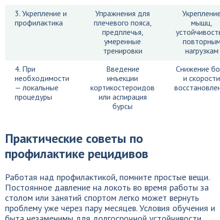
3. Укрепление и
Упражнения для
Укреплени
профилактика
плечевого пояса,
мышц,
предплечья,
устойчивость
умеренные
повторны
тренировки
нагрузкам
4. При
Введение
Снижение бо
необходимости
инъекции
и скорости
— локальные
кортикостероидов
восстановле
процедуры
или аспирация
бурсы
Практические советы по
профилактике рецидивов
Работая над профилактикой, помните простые вещи.
Постоянное давление на локоть во время работы за
столом или занятий спортом легко может вернуть
проблему уже через пару месяцев. Условия обучения и
быта незаменимы для долгосрочной устойчивости.