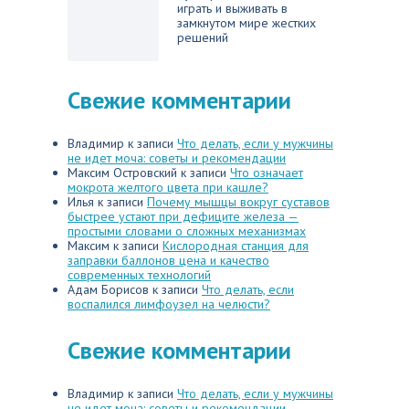
играть и выживать в
замкнутом мире жестких
решений
Свежие комментарии
Владимир
к записи
Что делать, если у мужчины
не идет моча: советы и рекомендации
Максим Островский
к записи
Что означает
мокрота желтого цвета при кашле?
Илья
к записи
Почему мышцы вокруг суставов
быстрее устают при дефиците железа —
простыми словами о сложных механизмах
Максим
к записи
Кислородная станция для
заправки баллонов цена и качество
современных технологий
Адам Борисов
к записи
Что делать, если
воспалился лимфоузел на челюсти?
Свежие комментарии
Владимир
к записи
Что делать, если у мужчины
не идет моча: советы и рекомендации