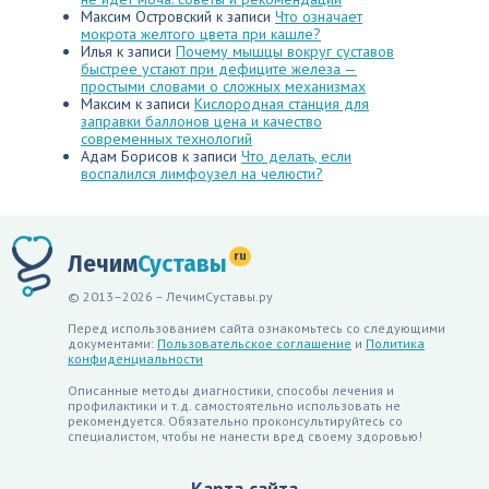
Максим Островский
к записи
Что означает
мокрота желтого цвета при кашле?
Илья
к записи
Почему мышцы вокруг суставов
быстрее устают при дефиците железа —
простыми словами о сложных механизмах
Максим
к записи
Кислородная станция для
заправки баллонов цена и качество
современных технологий
Адам Борисов
к записи
Что делать, если
воспалился лимфоузел на челюсти?
ru
Лечим
Суставы
© 2013–2026 – ЛечимСуставы.ру
Перед использованием сайта ознакомьтесь со следующими
документами:
Пользовательское соглашение
и
Политика
конфиденциальности
Описанные методы диагностики, способы лечения и
профилактики и т.д. самостоятельно использовать не
рекомендуется. Обязательно проконсультируйтесь со
специалистом, чтобы не нанести вред своему здоровью!
Карта сайта