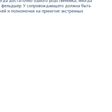
огда достаточно одного родственника; иногда
и фельдшер. У сопровождающего должна быть
чей и полномочия на принятие экстренных