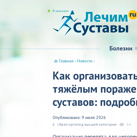
В закладки
Болезни
Главная
›
Новости
›
Как организовать
тяжёлым пораже
суставов: подро
Опубликовано: 9 июля 2026
| Врач-ортопед высшей категории
54
Организация перелёта для человек