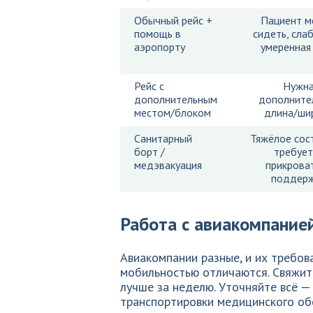
Обычный рейс +
Пациент м
помощь в
сидеть, сла
аэропорту
умеренная
Рейс с
Нужн
дополнительным
дополните
местом/блоком
длина/ши
Санитарный
Тяжёлое сос
борт /
требует
медэвакуация
прикрова
поддер
Работа с авиакомпанией
Авиакомпании разные, и их требов
мобильностью отличаются. Свяжите
лучше за неделю. Уточняйте всё 
транспортировки медицинского об