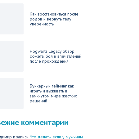
Как восстановиться после
родов и вернуть телу
уверенность
Hogwarts Legacy обзор
сюжета, боя и впечатлений
после прохождения
Бункерный гейминг как
играть и выживать в
замкнутом мире жестких
решений
вежие комментарии
димир
к записи
Что делать, если у мужчины