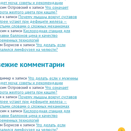
идет моча: советы и рекомендации
сим Островский
к записи
Что означает
рота желтого цвета при кашле?
я
к записи
Почему мышцы вокруг суставов
трее устают при дефиците железа —
стыми словами о сложных механизмах
сим
к записи
Кислородная станция для
равки баллонов цена и качество
ременных технологий
м Борисов
к записи
Что делать, если
палился лимфоузел на челюсти?
вежие комментарии
димир
к записи
Что делать, если у мужчины
идет моча: советы и рекомендации
сим Островский
к записи
Что означает
рота желтого цвета при кашле?
я
к записи
Почему мышцы вокруг суставов
трее устают при дефиците железа —
стыми словами о сложных механизмах
сим
к записи
Кислородная станция для
равки баллонов цена и качество
ременных технологий
м Борисов
к записи
Что делать, если
палился лимфоузел на челюсти?