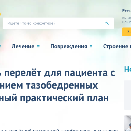
Ест
Вы м
или 
З
Лечение
Повреждения
Строение 
Н
 перелёт для пациента с
нием тазобедренных
бный практический план
а с серьёзной патологией тазобедренных суставов