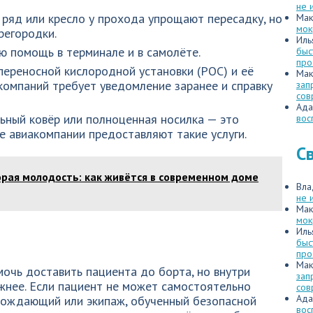
не 
 ряд или кресло у прохода упрощают пересадку, но
Мак
мок
регородки.
Иль
ю помощь в терминале и в самолёте.
быс
про
переносной кислородной установки (POC) и её
Мак
омпаний требует уведомление заранее и справку
зап
сов
Ада
ьный ковёр или полноценная носилка — это
вос
е авиакомпании предоставляют такие услуги.
С
орая молодость: как живётся в современном доме
Вла
не 
Мак
мок
Иль
быс
про
Мак
очь доставить пациента до борта, но внутри
зап
жнее. Если пациент не может самостоятельно
сов
Ада
овождающий или экипаж, обученный безопасной
вос