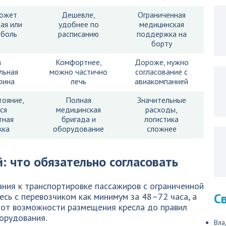
ожет
Дешевле,
Ограниченная
бая или
удобнее по
медицинская
 боль
расписанию
поддержка на
борту
а
Комфортнее,
Дороже, нужно
льная
можно частично
согласование с
рина
лечь
авиакомпанией
тояние,
Полная
Значительные
ся
медицинская
расходы,
тная
бригада и
логистика
жка
оборудование
сложнее
: что обязательно согласовать
ания к транспортировке пассажиров с ограниченной
С
сь с перевозчиком как минимум за 48–72 часа, а
— от возможности размещения кресла до правил
орудования.
Вла