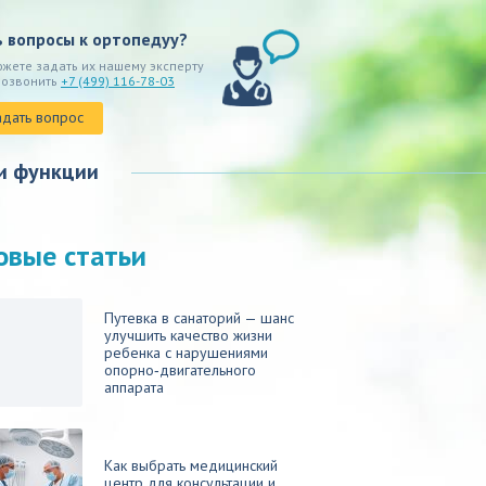
ь вопросы к ортопедуу?
ожете задать их нашему эксперту
позвонить
+7 (499) 116-78-03
адать вопрос
и функции
овые статьи
Путевка в санаторий — шанс
улучшить качество жизни
ребенка с нарушениями
опорно‑двигательного
аппарата
Как выбрать медицинский
центр для консультации и