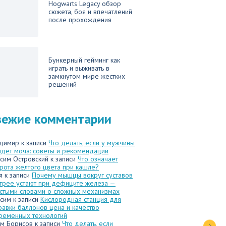
Hogwarts Legacy обзор
сюжета, боя и впечатлений
после прохождения
Бункерный гейминг как
играть и выживать в
замкнутом мире жестких
решений
вежие комментарии
димир
к записи
Что делать, если у мужчины
идет моча: советы и рекомендации
сим Островский
к записи
Что означает
рота желтого цвета при кашле?
я
к записи
Почему мышцы вокруг суставов
трее устают при дефиците железа —
стыми словами о сложных механизмах
сим
к записи
Кислородная станция для
равки баллонов цена и качество
ременных технологий
м Борисов
к записи
Что делать, если