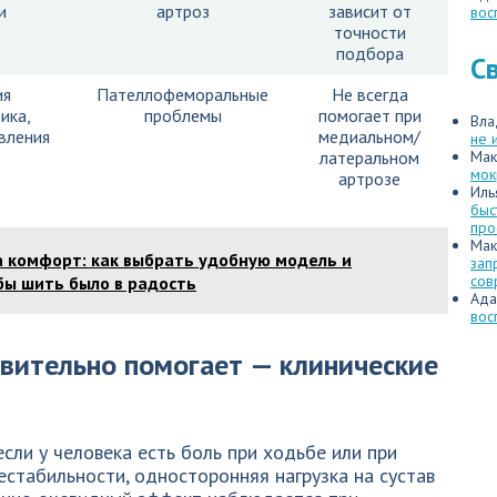
и
артроз
зависит от
вос
точности
подбора
С
ия
Пателлофеморальные
Не всегда
ика,
проблемы
помогает при
Вла
вления
медиальном/
не 
латеральном
Мак
мок
артрозе
Иль
быс
про
Мак
 комфорт: как выбрать удобную модель и
зап
сов
бы шить было в радость
Ада
вос
твительно помогает — клинические
сли у человека есть боль при ходьбе или при
стабильности, односторонняя нагрузка на сустав