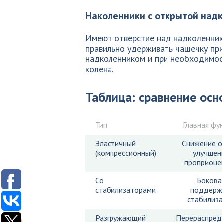
Наколенники с открытой над
Имеют отверстие над надколеннико
правильно удерживать чашечку пр
надколенником и при необходимос
колена.
Таблица: сравнение ос
Тип
Главная фу
Эластичный
Снижение о
(компрессионный)
улучшен
проприоце
Со
Бокова
стабилизаторами
поддерж
стабилиз
Разгружающий
Перераспред