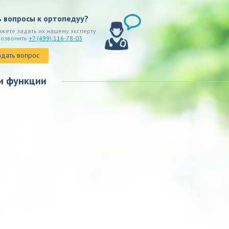
ь вопросы к ортопедуу?
ожете задать их нашему эксперту
позвонить
+7 (499) 116-78-03
адать вопрос
и функции