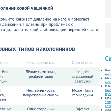
коленниковой чашечкой
м, что снижает давление на него и помогает
и движении. Полезны при проблемах с
ти дополнительной стабилизации передней части
новных типов наколенников
С
нкция
Когда применять
Ограничения
Вла
тёка,
Лёгкие симптомы,
Не даёт
не 
ие
реабилитация
выраженной
Мак
пции
разгрузки
мок
Иль
я
Нестабильность,
Может быть
быс
про
ка,
повреждение связок
громоздким
Мак
ация
зап
сов
еление
Односторонний
Эффект
Ада