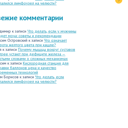
палился лимфоузел на челюсти?
вежие комментарии
димир
к записи
Что делать, если у мужчины
идет моча: советы и рекомендации
сим Островский
к записи
Что означает
рота желтого цвета при кашле?
я
к записи
Почему мышцы вокруг суставов
трее устают при дефиците железа —
стыми словами о сложных механизмах
сим
к записи
Кислородная станция для
равки баллонов цена и качество
ременных технологий
м Борисов
к записи
Что делать, если
палился лимфоузел на челюсти?