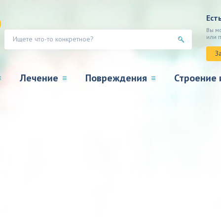
Ест
Вы м
или 
З
Лечение
Повреждения
Строение 