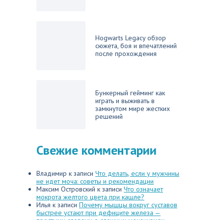
Hogwarts Legacy обзор
сюжета, боя и впечатлений
после прохождения
Бункерный гейминг как
играть и выживать в
замкнутом мире жестких
решений
Свежие комментарии
Владимир
к записи
Что делать, если у мужчины
не идет моча: советы и рекомендации
Максим Островский
к записи
Что означает
мокрота желтого цвета при кашле?
Илья
к записи
Почему мышцы вокруг суставов
быстрее устают при дефиците железа —