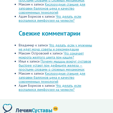
простыми словами о сложных механизмах
Максим
к записи
Кислородная станция для
заправки баллонов цена и качество
современных технологий
Адам Борисов
к записи
Что делать, если
воспалился лимфоузел на челюсти?
Свежие комментарии
Владимир
к записи
Что делать, если у мужчины
не идет моча: советы и рекомендации
Максим Островский
к записи
Что означает
мокрота желтого цвета при кашле?
Илья
к записи
Почему мышцы вокруг суставов
быстрее устают при дефиците железа —
простыми словами о сложных механизмах
Максим
к записи
Кислородная станция для
заправки баллонов цена и качество
современных технологий
Адам Борисов
к записи
Что делать, если
воспалился лимфоузел на челюсти?
ru
Лечим
Суставы