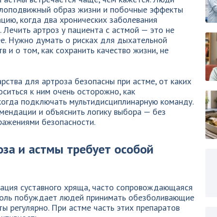
малоподвижный образ жизни и побочные эффекты
цию, когда два хронических заболевания
. Лечить артроз у пациента с астмой — это не
. Нужно думать о рисках для дыхательной
в и о том, как сохранить качество жизни, не
арства для артроза безопасны при астме, от каких
оситься к ним очень осторожно, как
когда подключать мультидисциплинарную команду.
мендации и объяснить логику выбора — без
ражениями безопасности.
оза и астмы требует особой
рация суставного хряща, часто сопровождающаяся
 Боль побуждает людей принимать обезболивающие
ы регулярно. При астме часть этих препаратов