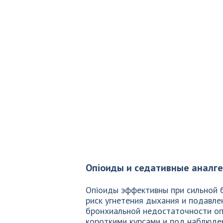
Опioиды и седативные аналг
Опioиды эффективны при сильной б
риск угнетения дыхания и подавле
бронхиальной недостаточности оп
короткими курсами и под наблюде