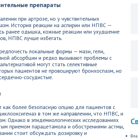
лительные препараты
лении при артрозе, но у чувствительных
азм. История реакции на аспирин или НПВС —
сь ранее одышка, кожные реакции или ухудшение
ов, НПВС лучше избегать.
редпочесть локальные формы — мази, гели,
мной абсорбции и редко вызывают проблемы с
альтернативой могут стать селективные
торых пациентов не провоцируют бронхоспазм, но
и сердечно-сосудистые.
)
 как более безопасную опцию для пациентов с
циклооксигеназ в том же направлении, что НПВС, и
С
зм. Однако в эпидемиологических исследованиях
тым приемом парацетамола и обострениями астмы,
вании стоит обсуждать дозировку и
Вла