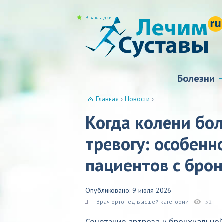
В закладки
Болезни
Главная
›
Новости
›
Когда колени бол
тревогу: особенн
пациентов с бро
Опубликовано: 9 июля 2026
| Врач-ортопед высшей категории
52
Сочетание артроза и бронхиальной