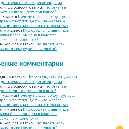
идет моча: советы и рекомендации
сим Островский
к записи
Что означает
рота желтого цвета при кашле?
я
к записи
Почему мышцы вокруг суставов
трее устают при дефиците железа —
стыми словами о сложных механизмах
сим
к записи
Кислородная станция для
равки баллонов цена и качество
ременных технологий
м Борисов
к записи
Что делать, если
палился лимфоузел на челюсти?
вежие комментарии
димир
к записи
Что делать, если у мужчины
идет моча: советы и рекомендации
сим Островский
к записи
Что означает
рота желтого цвета при кашле?
я
к записи
Почему мышцы вокруг суставов
трее устают при дефиците железа —
стыми словами о сложных механизмах
сим
к записи
Кислородная станция для
равки баллонов цена и качество
ременных технологий
м Борисов
к записи
Что делать, если
палился лимфоузел на челюсти?