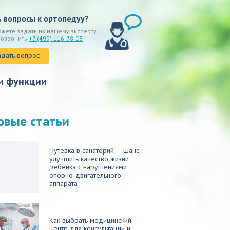
ь вопросы к ортопедуу?
ожете задать их нашему эксперту
позвонить
+7 (499) 116-78-03
адать вопрос
и функции
овые статьи
Путевка в санаторий — шанс
улучшить качество жизни
ребенка с нарушениями
опорно‑двигательного
аппарата
Как выбрать медицинский
центр для консультации и