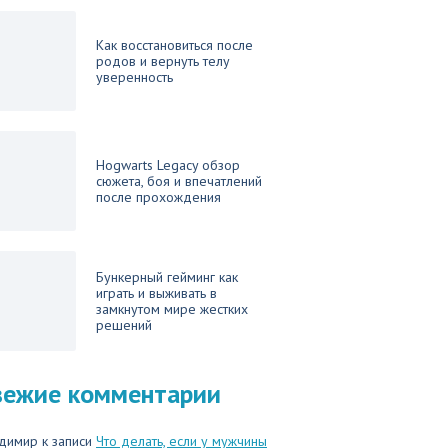
Как восстановиться после
родов и вернуть телу
уверенность
Hogwarts Legacy обзор
сюжета, боя и впечатлений
после прохождения
Бункерный гейминг как
играть и выживать в
замкнутом мире жестких
решений
вежие комментарии
димир
к записи
Что делать, если у мужчины