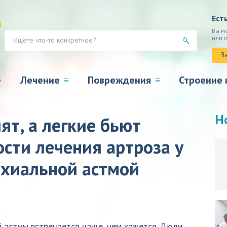
Ест
Вы м
или 
З
Лечение
Повреждения
Строение 
Н
ят, а легкие бьют
ости лечения артроза у
нхиальной астмой
 астмы встречается чаще, чем кажется. Люди