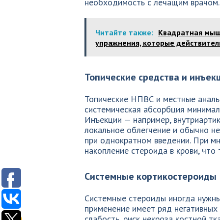
необходимость с лечащим врачом.
Читайте также:
Квадратная мышц
упражнения, которые действите
Топические средства и инъе
Топические НПВС и местные анальг
системическая абсорбция минималь
Инъекции — например, внутриарти
локальное облегчение и обычно н
при однократном введении. При м
накопление стероида в крови, что 
Системные кортикостероиды
Системные стероиды иногда нужны
применение имеет ряд негативных
слабость, риск некроза костной тк