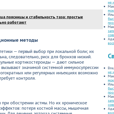
не 
Мак
мок
Иль
а поясницы и стабильность таза: простые
быс
льно работают
про
Мак
зап
сов
кционные методы
Ада
вос
етики — первый выбор при локальной боли; их
С
на, следовательно, риск для бронхов низкий.
кульные кортикостероиды — дают сильное
е вызывают значимой системной иммуносупрессии
Вла
ногократных или регулярных инъекциях возможно
не 
Мак
требует контроля.
мок
Иль
быс
про
Мак
зап
 при обострении астмы. Но их хроническое
сов
 эффектов: потеря костной массы, мышечная
Ада
ани. Для лечения артроза системные
вос