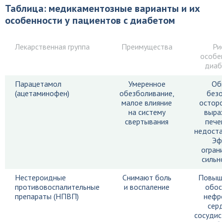
Таблица: медикаментозные варианты и их
особенности у пациентов с диабетом
Лекарственная группа
Преимущества
Ри
особе
диаб
Парацетамол
Умеренное
Об
(ацетаминофен)
обезболивание,
безо
малое влияние
остор
на систему
выра
свертывания
пече
недоста
Эф
огран
сильн
Нестероидные
Снимают боль
Повыш
противовоспалительные
и воспаление
обос
препараты (НПВП)
нефр
сер
сосудис