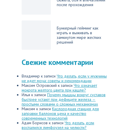
сюжета, боя и впечатлений
после прохождения
Бункерный гейминг как
играть и выживать в
замкнутом мире жестких
решений
Свежие комментарии
Владимир
к записи
Что делать, если у мужчины
не идет моча: советы и рекомендации
Максим Островский
к записи
Что означает
мокрота желтого цвета при кашле?
Илья
к записи
Почему мышцы вокруг суставов
быстрее устают при дефиците железа —
простыми словами о сложных механизмах
Максим
к записи
Кислородная станция для
заправки баллонов цена и качество
современных технологий
Адам Борисов
к записи
Что делать, если
воспалился лимфоузел на челюсти?