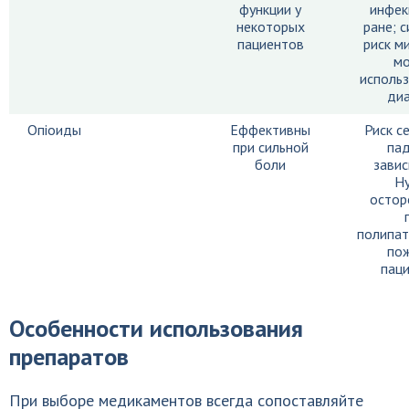
функции у
инфек
некоторых
ране; 
пациентов
риск м
м
использ
диа
Опioиды
Еффективны
Риск с
при сильной
пад
боли
завис
Н
остор
полипат
по
паци
Особенности использования
препаратов
При выборе медикаментов всегда сопоставляйте