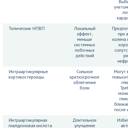
Выби
учетом
по
карди
Топические НПВП
Локальный
Предпо
эффект,
при 
меньше
колена 
системных
хоро
побочных
сопут
действий
ри
нефр
Интраартикулярные
Сильное
Могут 
кортикостероиды
краткосрочное
повысит
облегчение
глю
боли
Тре
мони
глик
ближа
после 
Интраартикулярная
Длительное
Избег
гиалуроновая кислота
улучшение
акт