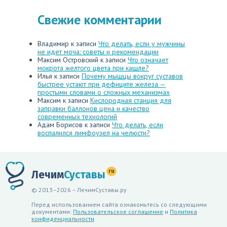
Свежие комментарии
Владимир
к записи
Что делать, если у мужчины
не идет моча: советы и рекомендации
Максим Островский
к записи
Что означает
мокрота желтого цвета при кашле?
Илья
к записи
Почему мышцы вокруг суставов
быстрее устают при дефиците железа —
простыми словами о сложных механизмах
Максим
к записи
Кислородная станция для
заправки баллонов цена и качество
современных технологий
Адам Борисов
к записи
Что делать, если
воспалился лимфоузел на челюсти?
ru
Лечим
Суставы
© 2013–2026 – ЛечимСуставы.ру
Перед использованием сайта ознакомьтесь со следующими
документами:
Пользовательское соглашение
и
Политика
конфиденциальности