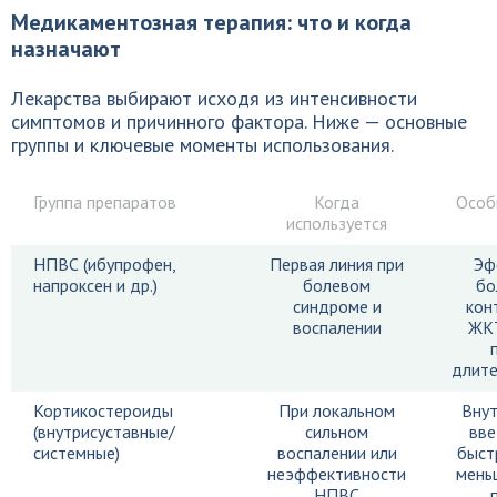
Медикаментозная терапия: что и когда
назначают
Лекарства выбирают исходя из интенсивности
симптомов и причинного фактора. Ниже — основные
группы и ключевые моменты использования.
Группа препаратов
Когда
Особ
используется
НПВС (ибупрофен,
Первая линия при
Эф
напроксен и др.)
болевом
бо
синдроме и
кон
воспалении
ЖКТ
длите
Кортикостероиды
При локальном
Внут
(внутрисуставные/
сильном
вве
системные)
воспалении или
быст
неэффективности
мень
НПВС