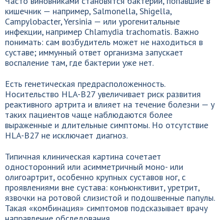
Часто виновниками становятся бактерии, попавшие в
кишечник — например, Salmonella, Shigella,
Campylobacter, Yersinia — или урогенитальные
инфекции, например Chlamydia trachomatis. Важно
понимать: сам возбудитель может не находиться в
суставе; иммунный ответ организма запускает
воспаление там, где бактерии уже нет.
Есть генетическая предрасположенность.
Носительство HLA-B27 увеличивает риск развития
реактивного артрита и влияет на течение болезни — у
таких пациентов чаще наблюдаются более
выраженные и длительные симптомы. Но отсутствие
HLA-B27 не исключает диагноз.
Типичная клиническая картина сочетает
односторонний или асимметричный моно- или
олигоартрит, особенно крупных суставов ног, с
проявлениями вне сустава: конъюнктивит, уретрит,
язвочки на ротовой слизистой и подошвенные папулы.
Такая «комбинация» симптомов подсказывает врачу
направление обследования.