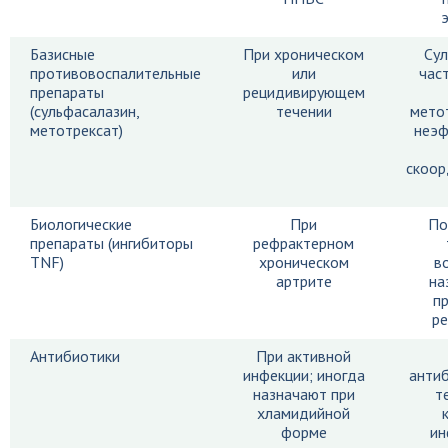
Базисные
При хроническом
Сул
противовоспалительные
или
час
препараты
рецидивирующем
(сульфасалазин,
течении
мето
метотрексат)
неэф
скоор
Биологические
При
По
препараты (ингибиторы
рефрактерном
TNF)
хроническом
в
артрите
на
п
ре
Антибиотики
При активной
инфекции; иногда
анти
назначают при
т
хламидийной
форме
ин