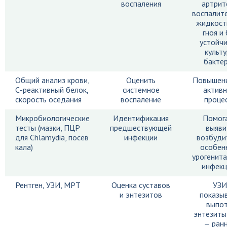
воспаления
артрит
воспалит
жидкост
гноя и 
устойч
культ
бакте
Общий анализ крови,
Оценить
Повышени
С-реактивный белок,
системное
актив
скорость оседания
воспаление
проце
Микробиологические
Идентификация
Помог
тесты (мазки, ПЦР
предшествующей
выяви
для Chlamydia, посев
инфекции
возбуди
кала)
особен
урогенит
инфекц
Рентген, УЗИ, МРТ
Оценка суставов
УЗИ
и энтезитов
показы
выпот
энтезиты
— ран