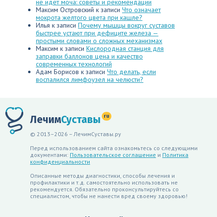
не идет моча: советы и рекомендации
Максим Островский
к записи
Что означает
мокрота желтого цвета при кашле?
Илья
к записи
Почему мышцы вокруг суставов
быстрее устают при дефиците железа —
простыми словами о сложных механизмах
Максим
к записи
Кислородная станция для
заправки баллонов цена и качество
современных технологий
Адам Борисов
к записи
Что делать, если
воспалился лимфоузел на челюсти?
ru
Лечим
Суставы
© 2013–2026 – ЛечимСуставы.ру
Перед использованием сайта ознакомьтесь со следующими
документами:
Пользовательское соглашение
и
Политика
конфиденциальности
Описанные методы диагностики, способы лечения и
профилактики и т.д. самостоятельно использовать не
рекомендуется. Обязательно проконсультируйтесь со
специалистом, чтобы не нанести вред своему здоровью!