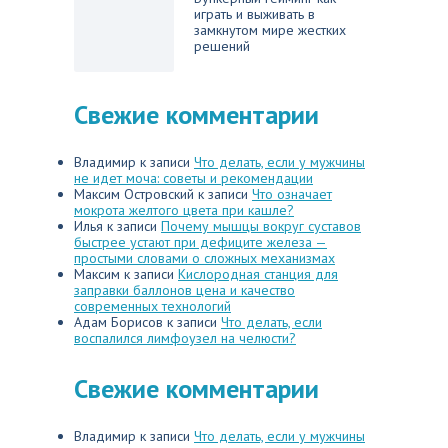
играть и выживать в
замкнутом мире жестких
решений
Свежие комментарии
Владимир
к записи
Что делать, если у мужчины
не идет моча: советы и рекомендации
Максим Островский
к записи
Что означает
мокрота желтого цвета при кашле?
Илья
к записи
Почему мышцы вокруг суставов
быстрее устают при дефиците железа —
простыми словами о сложных механизмах
Максим
к записи
Кислородная станция для
заправки баллонов цена и качество
современных технологий
Адам Борисов
к записи
Что делать, если
воспалился лимфоузел на челюсти?
Свежие комментарии
Владимир
к записи
Что делать, если у мужчины