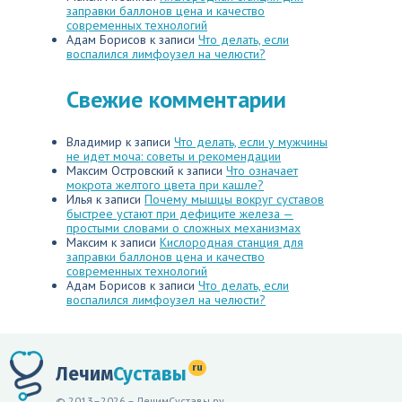
заправки баллонов цена и качество
современных технологий
Адам Борисов
к записи
Что делать, если
воспалился лимфоузел на челюсти?
Свежие комментарии
Владимир
к записи
Что делать, если у мужчины
не идет моча: советы и рекомендации
Максим Островский
к записи
Что означает
мокрота желтого цвета при кашле?
Илья
к записи
Почему мышцы вокруг суставов
быстрее устают при дефиците железа —
простыми словами о сложных механизмах
Максим
к записи
Кислородная станция для
заправки баллонов цена и качество
современных технологий
Адам Борисов
к записи
Что делать, если
воспалился лимфоузел на челюсти?
ru
Лечим
Суставы
© 2013–2026 – ЛечимСуставы.ру