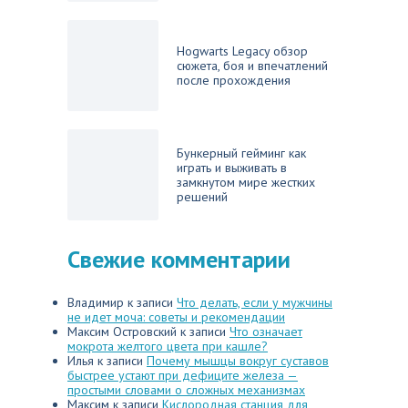
Hogwarts Legacy обзор
сюжета, боя и впечатлений
после прохождения
Бункерный гейминг как
играть и выживать в
замкнутом мире жестких
решений
Свежие комментарии
Владимир
к записи
Что делать, если у мужчины
не идет моча: советы и рекомендации
Максим Островский
к записи
Что означает
мокрота желтого цвета при кашле?
Илья
к записи
Почему мышцы вокруг суставов
быстрее устают при дефиците железа —
простыми словами о сложных механизмах
Максим
к записи
Кислородная станция для