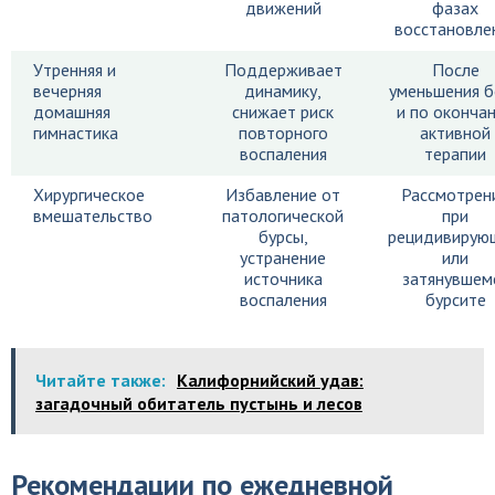
движений
фазах
восстановле
Утренняя и
Поддерживает
После
вечерняя
динамику,
уменьшения б
домашняя
снижает риск
и по оконча
гимнастика
повторного
активной
воспаления
терапии
Хирургическое
Избавление от
Рассмотрен
вмешательство
патологической
при
бурсы,
рецидивирую
устранение
или
источника
затянувшем
воспаления
бурсите
Читайте также:
Калифорнийский удав:
загадочный обитатель пустынь и лесов
Рекомендации по ежедневной