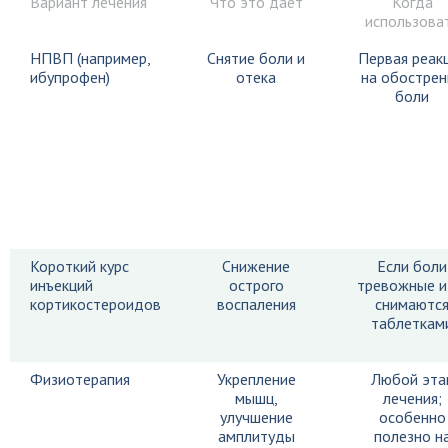
Вариант лечения
Что это даёт
Когда
использова
НПВП (например,
Снятие боли и
Первая реак
ибупрофен)
отека
на обострен
боли
Короткий курс
Снижение
Если боли
инъекций
острого
тревожные и
кортикостероидов
воспаления
снимаютс
таблеткам
Физиотерапия
Укрепление
Любой эта
мышц,
лечения;
улучшение
особенно
амплитуды
полезно н