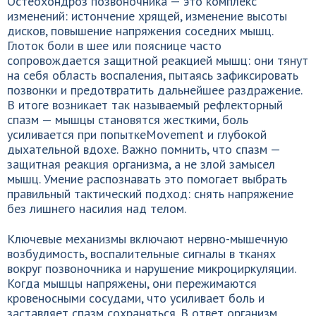
Остеохондроз позвоночника — это комплекс
изменений: истончение хрящей, изменение высоты
дисков, повышение напряжения соседних мышц.
Глоток боли в шее или пояснице часто
сопровождается защитной реакцией мышц: они тянут
на себя область воспаления, пытаясь зафиксировать
позвонки и предотвратить дальнейшее раздражение.
В итоге возникает так называемый рефлекторный
спазм — мышцы становятся жесткими, боль
усиливается при попыткеMovement и глубокой
дыхательной вдохе. Важно помнить, что спазм —
защитная реакция организма, а не злой замысел
мышц. Умение распознавать это помогает выбрать
правильный тактический подход: снять напряжение
без лишнего насилия над телом.
Ключевые механизмы включают нервно-мышечную
возбудимость, воспалительные сигналы в тканях
вокруг позвоночника и нарушение микроциркуляции.
Когда мышцы напряжены, они пережимаются
кровеносными сосудами, что усиливает боль и
заставляет спазм сохраняться. В ответ организм