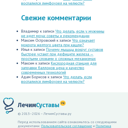
воспалился лимфоузел на челюсти?
Свежие комментарии
Владимир
к записи
Что делать, если у мужчины
не идет моча: советы и рекомендации
Максим Островский
к записи
Что означает
мокрота желтого цвета при кашле?
Илья
к записи
Почему мышцы вокруг суставов
быстрее устают при дефиците железа —
простыми словами о сложных механизмах
Максим
к записи
Кислородная станция для
заправки баллонов цена и качество
современных технологий
Адам Борисов
к записи
Что делать, если
воспалился лимфоузел на челюсти?
ru
Лечим
Суставы
© 2013–2026 – ЛечимСуставы.ру
Перед использованием сайта ознакомьтесь со следующими
документами:
Пользовательское соглашение
и
Политика