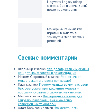
Hogwarts Legacy обзор
сюжета, боя и впечатлений
после прохождения
Бункерный гейминг как
играть и выживать в
замкнутом мире жестких
решений
Свежие комментарии
Владимир
к записи
Что делать, если у мужчины
не идет моча: советы и рекомендации
Максим Островский
к записи
Что означает
мокрота желтого цвета при кашле?
Илья
к записи
Почему мышцы вокруг суставов
быстрее устают при дефиците железа —
простыми словами о сложных механизмах
Максим
к записи
Кислородная станция для
заправки баллонов цена и качество
современных технологий
Адам Борисов
к записи
Что делать, если