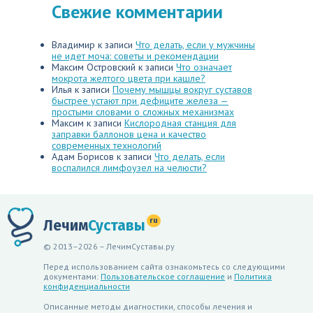
Свежие комментарии
Владимир
к записи
Что делать, если у мужчины
не идет моча: советы и рекомендации
Максим Островский
к записи
Что означает
мокрота желтого цвета при кашле?
Илья
к записи
Почему мышцы вокруг суставов
быстрее устают при дефиците железа —
простыми словами о сложных механизмах
Максим
к записи
Кислородная станция для
заправки баллонов цена и качество
современных технологий
Адам Борисов
к записи
Что делать, если
воспалился лимфоузел на челюсти?
ru
Лечим
Суставы
© 2013–2026 – ЛечимСуставы.ру
Перед использованием сайта ознакомьтесь со следующими
документами:
Пользовательское соглашение
и
Политика
конфиденциальности
Описанные методы диагностики, способы лечения и