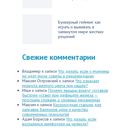
Бункерный гейминг как
играть и выживать в
замкнутом мире жестких
решений
Свежие комментарии
Владимир
к записи
Что делать, если у мужчины
не идет моча: советы и рекомендации
Максим Островский
к записи
Что означает
мокрота желтого цвета при кашле?
Илья
к записи
Почему мышцы вокруг суставов
быстрее устают при дефиците железа —
простыми словами о сложных механизмах
Максим
к записи
Кислородная станция для
заправки баллонов цена и качество
современных технологий
Адам Борисов
к записи
Что делать, если
воспалился лимфоузел на челюсти?