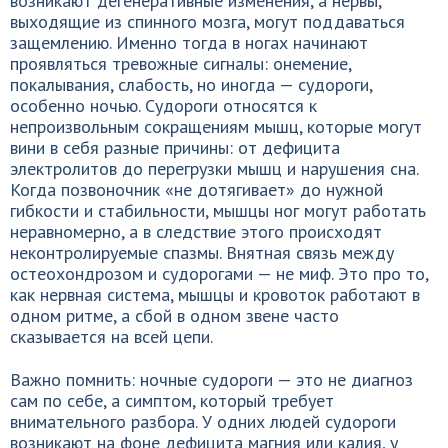
возникают дегенеративные изменения, а нервы,
выходящие из спинного мозга, могут поддаваться
защемлению. Именно тогда в ногах начинают
проявляться тревожные сигналы: онемение,
покалывания, слабость, но иногда — судороги,
особенно ночью. Судороги относятся к
непроизвольным сокращениям мышц, которые могут
вини в себя разные причины: от дефицита
электролитов до перегрузки мышц и нарушения сна.
Когда позвоночник «не дотягивает» до нужной
гибкости и стабильности, мышцы ног могут работать
неравномерно, а в следствие этого происходят
неконтролируемые спазмы. Внятная связь между
остеохондрозом и судорогами — не миф. Это про то,
как нервная система, мышцы и кровоток работают в
одном ритме, а сбой в одном звене часто
сказывается на всей цепи.
Важно помнить: ночные судороги — это не диагноз
сам по себе, а симптом, который требует
внимательного разбора. У одних людей судороги
возникают на фоне дефицита магния или калия, у