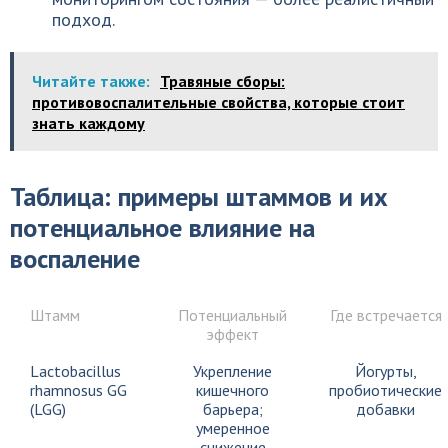
подход.
Читайте также:
Травяные сборы:
противовоспалительные свойства, которые стоит
знать каждому
Таблица: примеры штаммов и их
потенциальное влияние на
воспаление
Штамм
Потенциальный
Где встречается
эффект
Lactobacillus
Укрепление
Йогурты,
rhamnosus GG
кишечного
пробиотические
(LGG)
барьера;
добавки
умеренное
снижение