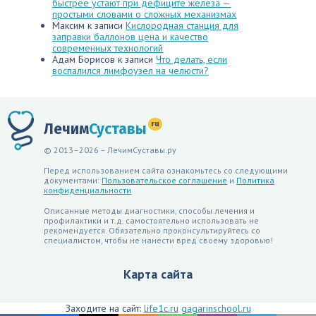
быстрее устают при дефиците железа —
простыми словами о сложных механизмах
Максим
к записи
Кислородная станция для
заправки баллонов цена и качество
современных технологий
Адам Борисов
к записи
Что делать, если
воспалился лимфоузел на челюсти?
ru
Лечим
Суставы
© 2013–2026 – ЛечимСуставы.ру
Перед использованием сайта ознакомьтесь со следующими
документами:
Пользовательское соглашение
и
Политика
конфиденциальности
Описанные методы диагностики, способы лечения и
профилактики и т.д. самостоятельно использовать не
рекомендуется. Обязательно проконсультируйтесь со
специалистом, чтобы не нанести вред своему здоровью!
Карта сайта
Заходите на сайт:
life1c.ru
gagarinschool.ru