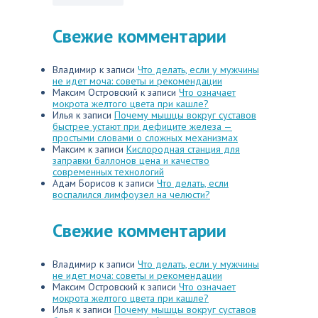
Свежие комментарии
Владимир
к записи
Что делать, если у мужчины
не идет моча: советы и рекомендации
Максим Островский
к записи
Что означает
мокрота желтого цвета при кашле?
Илья
к записи
Почему мышцы вокруг суставов
быстрее устают при дефиците железа —
простыми словами о сложных механизмах
Максим
к записи
Кислородная станция для
заправки баллонов цена и качество
современных технологий
Адам Борисов
к записи
Что делать, если
воспалился лимфоузел на челюсти?
Свежие комментарии
Владимир
к записи
Что делать, если у мужчины
не идет моча: советы и рекомендации
Максим Островский
к записи
Что означает
мокрота желтого цвета при кашле?
Илья
к записи
Почему мышцы вокруг суставов