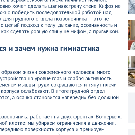
ловно хочет сделать шаг навстречу стене. Кифоз не
 можно победить последовательной работой над
 для грудного отдела позвоночника — это не
то целый подход к телу: дыхание, осознанность и
 как сделать ровную спину не мифом, а привычкой.
ся и зачем нужна гимнастика
 образом жизни современного человека: много
устройства на уровне глаз и слабая активность
ременем мышцы груди сокращаются и тянут плечи
корпуса ослабевают. В итоге грудной отдел
тся, а осанка становится «впереди» без должной
озвоночника работает на двух фронтах. Во-первых,
ой клетке: мы убираем ограничения в движении,
 переднюю поверхность корпуса и тренируем