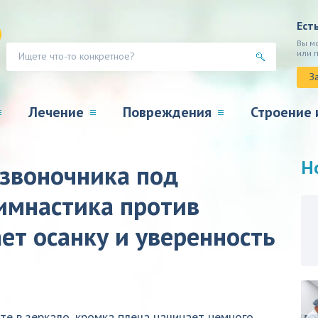
Ест
Вы м
или 
З
Лечение
Повреждения
Строение 
Н
озвоночника под
гимнастика против
ет осанку и уверенность
те в зеркало, кромка плеча начинает немного