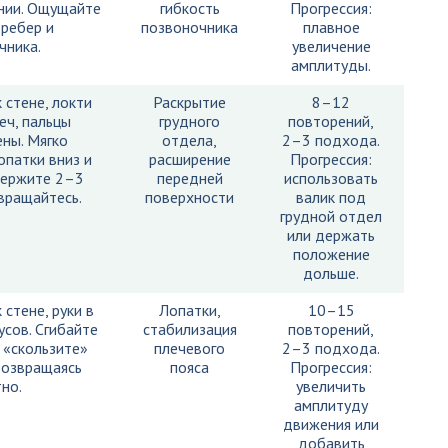
нии. Ощущайте
гибкость
Прогрессия:
ребер и
позвоночника
плавное
чника.
увеличение
амплитуды.
 стене, локти
Раскрытие
8–12
еч, пальцы
грудного
повторений,
ены. Мягко
отдела,
2–3 подхода.
опатки вниз и
расширение
Прогрессия:
держите 2–3
передней
использовать
вращайтесь.
поверхности
валик под
грудной отдел
или держать
положение
дольше.
 стене, руки в
Лопатки,
10–15
усов. Сгибайте
стабилизация
повторений,
и «скользите»
плечевого
2–3 подхода.
возвращаясь
пояса
Прогрессия:
но.
увеличить
амплитуду
движения или
добавить