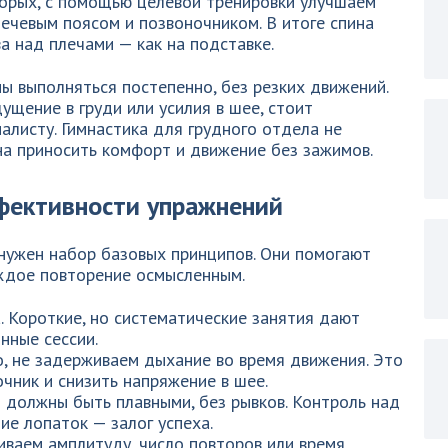
орых, с помощью целевой тренировки улучшаем
ечевым поясом и позвоночником. В итоге спина
а над плечами — как на подставке.
 выполняться постепенно, без резких движений.
ущение в груди или усилия в шее, стоит
алисту. Гимнастика для грудного отдела не
на приносить комфорт и движение без зажимов.
фективности упражнений
 нужен набор базовых принципов. Они помогают
аждое повторение осмысленным.
. Короткие, но систематические занятия дают
нные сессии.
, не задерживаем дыхание во время движения. Это
чник и снизить напряжение в шее.
 должны быть плавными, без рывков. Контроль над
е лопаток — залог успеха.
иваем амплитуду, число повторов или время