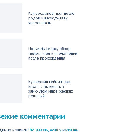
Как восстановиться после
родов и вернуть телу
уверенность
Hogwarts Legacy обзор
сюжета, боя и впечатлений
после прохождения
Бункерный гейминг как
играть и выживать в
замкнутом мире жестких
решений
вежие комментарии
димир
к записи
Что делать, если у мужчины