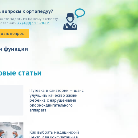
ь вопросы к ортопедуу?
ожете задать их нашему эксперту
позвонить
+7 (499) 116-78-03
адать вопрос
и функции
овые статьи
Путевка в санаторий — шанс
улучшить качество жизни
ребенка с нарушениями
опорно‑двигательного
аппарата
Как выбрать медицинский
центр для консультации и