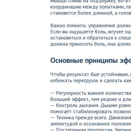
мышцы спины на поддержку. Во-вт
координацию между лопатками, пл
становится более длинной, а голов
Важно помнить: упражнения должны
Если вы ощущаете боль, жгучее ощ
остановиться и обратиться к специ
должна приносить боль, она долж
Основные принципы эф
Чтобы результат был устойчивым,
избежать перегрузок и сделать к
— Регулярность важнее количества
больший эффект, чем редкие и дли
— Контроль дыхания. Дышим ровно
помогает стабилизировать позвоно
— Техника прежде всего. Движения
амплитудой и осознанное положени
— Постепенная прогрессия. Увелич