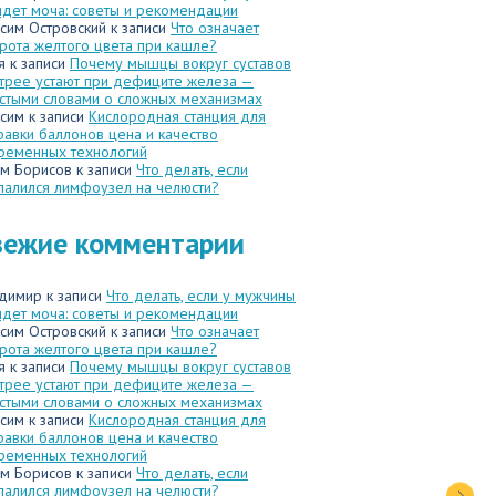
идет моча: советы и рекомендации
сим Островский
к записи
Что означает
рота желтого цвета при кашле?
я
к записи
Почему мышцы вокруг суставов
трее устают при дефиците железа —
стыми словами о сложных механизмах
сим
к записи
Кислородная станция для
равки баллонов цена и качество
ременных технологий
м Борисов
к записи
Что делать, если
палился лимфоузел на челюсти?
вежие комментарии
димир
к записи
Что делать, если у мужчины
идет моча: советы и рекомендации
сим Островский
к записи
Что означает
рота желтого цвета при кашле?
я
к записи
Почему мышцы вокруг суставов
трее устают при дефиците железа —
стыми словами о сложных механизмах
сим
к записи
Кислородная станция для
равки баллонов цена и качество
ременных технологий
м Борисов
к записи
Что делать, если
палился лимфоузел на челюсти?