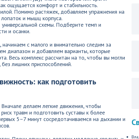
как ощущается комфорт и стабильность.
илой. Помимо растяжек, добавляем упражнения на
, лопаток и мышц корпуса.
 универсальной схемы. Подберите темп и
ти и осанки.
, начинаем с малого и внимательно следим за
м диапазон и добавляем варианты, которые
а. Весь комплекс рассчитан на то, чтобы вы могли
, без лишних приспособлений.
вижность: как подготовить
 Вначале делаем легкие движения, чтобы
 риск травм и подготовить суставы к более
первых 5–7 минут сосредотачиваемся на дыхании и
С
сов.
Вла
аток. Плечи опущены, лопатки медленно сводить и