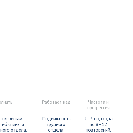
олнять
Работает над
Частота и
прогрессия
етвереньки,
Подвижность
2–3 подхода
гиб спины и
грудного
по 8–12
дного отдела,
отдела,
повторений.