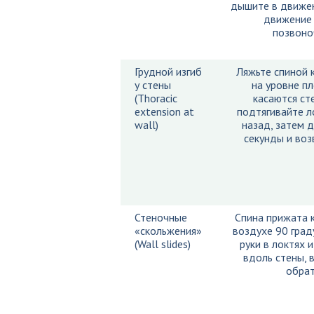
дышите в движе
движение 
позвоно
Грудной изгиб
Ляжьте спиной к
у стены
на уровне пл
(Thoracic
касаются ст
extension at
подтягивайте л
wall)
назад, затем 
секунды и воз
Стеночные
Спина прижата к
«скольжения»
воздухе 90 град
(Wall slides)
руки в локтях 
вдоль стены, 
обрат