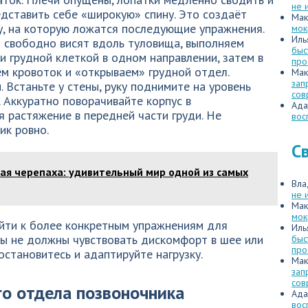
не 
едставить себе «широкую» спину. Это создаёт
Мак
у, на которую ложатся последующие упражнения.
мок
Иль
и свободно висят вдоль туловища, выполняем
быс
и грудной клеткой в одном направлении, затем в
про
м кровоток и «открываем» грудной отдел.
Мак
зап
 Встаньте у стены, руку поднимите на уровень
сов
. Аккуратно поворачивайте корпус в
Ада
 растяжение в передней части груди. Не
вос
ик ровно.
С
ая черепаха: удивительный мир одной из самых
Вла
не 
Мак
мок
йти к более конкретным упражнениям для
Иль
вы не должны чувствовать дискомфорт в шее или
быс
про
 остановитесь и адаптируйте нагрузку.
Мак
зап
сов
го отдела позвоночника
Ада
вос