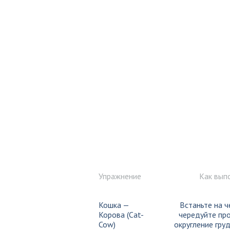
Упражнение
Как вып
Кошка —
Встаньте на ч
Корова (Cat-
чередуйте про
Cow)
округление гру