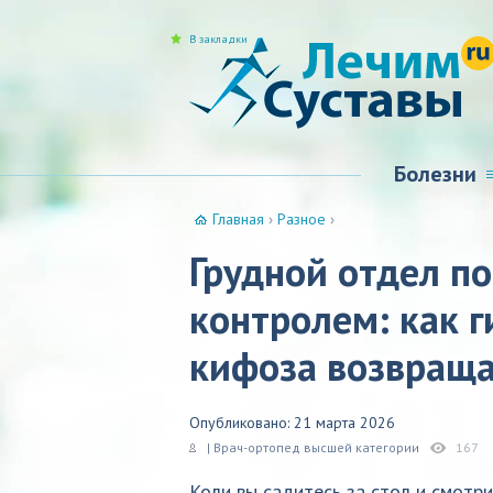
В закладки
Болезни
Главная
›
Разное
›
Грудной отдел п
контролем: как 
кифоза возвраща
Опубликовано: 21 марта 2026
| Врач-ортопед высшей категории
167
Коли вы садитесь за стол и смотри