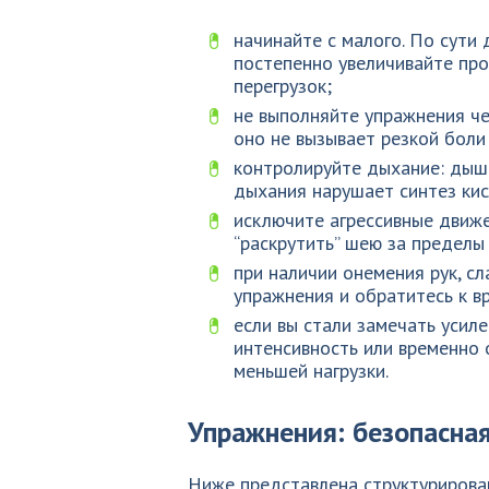
начинайте с малого. По сути
постепенно увеличивайте пр
перегрузок;
не выполняйте упражнения че
оно не вызывает резкой бол
контролируйте дыхание: дыши
дыхания нарушает синтез кис
исключите агрессивные движе
“раскрутить” шею за предел
при наличии онемения рук, с
упражнения и обратитесь к вр
если вы стали замечать усиле
интенсивность или временно о
меньшей нагрузки.
Упражнения: безопасна
Ниже представлена структурирова