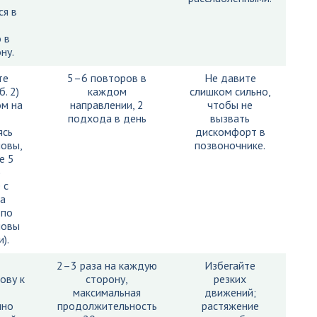
я в
 в
ну.
те
5–6 повторов в
Не давите
. 2)
каждом
слишком сильно,
м на
направлении, 2
чтобы не
подхода в день
вызвать
ясь
дискомфорт в
овы,
позвоночнике.
е 5
)
 с
а
 по
ловы
).
2–3 раза на каждую
Избегайте
ову к
сторону,
резких
максимальная
движений;
нно
продолжительность
растяжение