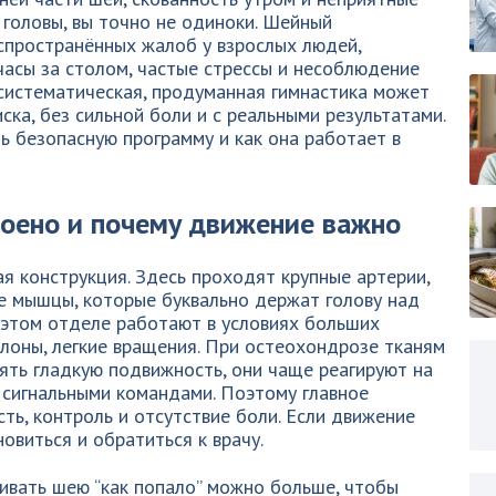
головы, вы точно не одиноки. Шейный
спространённых жалоб у взрослых людей,
часы за столом, частые стрессы и несоблюдение
 систематическая, продуманная гимнастика может
ска, без сильной боли и с реальными результатами.
ь безопасную программу и как она работает в
роено и почему движение важно
ая конструкция. Здесь проходят крупные артерии,
е мышцы, которые буквально держат голову над
 этом отделе работают в условиях больших
лоны, легкие вращения. При остеохондрозе тканям
нять гладкую подвижность, они чаще реагируют на
 сигнальными командами. Поэтому главное
ть, контроль и отсутствие боли. Если движение
овиться и обратиться к врачу.
ивать шею “как попало” можно больше, чтобы