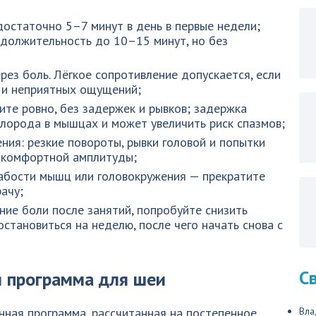
 достаточно 5–7 минут в день в первые недели;
одолжительность до 10–15 минут, но без
рез боль. Лёгкое сопротивление допускается, если
и и неприятных ощущений;
те ровно, без задержек и рывков; задержка
лорода в мышцах и может увеличить риск спазмов;
ния: резкие повороты, рывки головой и попытки
ы комфортной амплитуды;
лабости мышц или головокружения — прекратите
ачу;
ние боли после занятий, попробуйте снизить
становиться на неделю, после чего начать снова с
С
я программа для шеи
нная программа, рассчитанная на постепенное
Вла