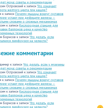
идет моча: советы и рекомендации
сим Островский
к записи
Что означает
рота желтого цвета при кашле?
я
к записи
Почему мышцы вокруг суставов
трее устают при дефиците железа —
стыми словами о сложных механизмах
сим
к записи
Кислородная станция для
равки баллонов цена и качество
ременных технологий
м Борисов
к записи
Что делать, если
палился лимфоузел на челюсти?
вежие комментарии
димир
к записи
Что делать, если у мужчины
идет моча: советы и рекомендации
сим Островский
к записи
Что означает
рота желтого цвета при кашле?
я
к записи
Почему мышцы вокруг суставов
трее устают при дефиците железа —
стыми словами о сложных механизмах
сим
к записи
Кислородная станция для
равки баллонов цена и качество
ременных технологий
м Борисов
к записи
Что делать, если
палился лимфоузел на челюсти?