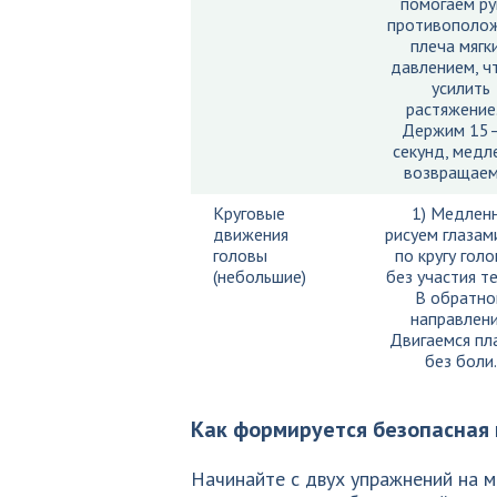
помогаем ру
противополо
плеча мягк
давлением, ч
усилить
растяжение.
Держим 15
секунд, медл
возвращаем
Круговые
1) Медлен
движения
рисуем глазами
головы
по кругу голо
(небольшие)
без участия те
В обратн
направлени
Двигаемся пл
без боли.
Как формируется безопасная
Начинайте с двух упражнений на м