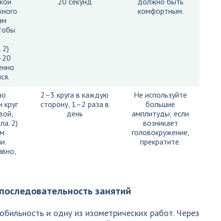
кой
20 секунд
должно быть
жного
комфортным.
им
тобы
 2)
–20
енно
ся.
но
2–3 круга в каждую
Не используйте
 круг
сторону, 1–2 раза в
большие
вой,
день
амплитуды; если
ла. 2)
возникает
ом
головокружение,
и.
прекратите.
авно,
 последовательность занятий
обильность и одну из изометрических работ. Через