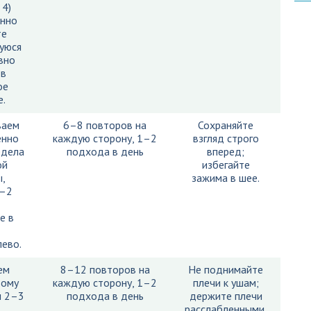
 4)
енно
те
щуюся
вно
 в
ое
.
ваем
6–8 повторов на
Сохраняйте
енно
каждую сторону, 1–2
взгляд строго
едела
подхода в день
вперед;
ой
избегайте
,
зажима в шее.
1–2
е в
ево.
ем
8–12 повторов на
Не поднимайте
вому
каждую сторону, 1–2
плечи к ушам;
м 2–3
подхода в день
держите плечи
расслабленными.