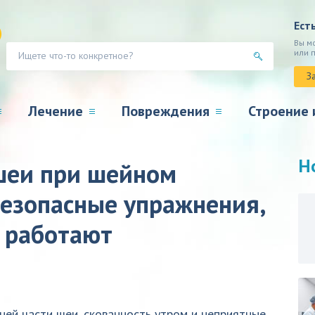
Ест
Вы м
или 
З
Лечение
Повреждения
Строение 
Н
шеи при шейном
безопасные упражнения,
 работают
дней части шеи, скованность утром и неприятные