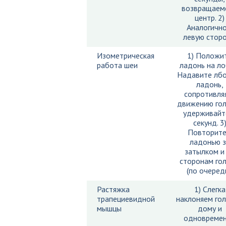
возвращаемс
центр. 2)
Аналогично
левую сторо
Изометрическая
1) Положи
работа шеи
ладонь на лоб
Надавите лбо
ладонь,
сопротивля
движению гол
удерживайт
секунд. 3
Повторите
ладонью з
затылком и
сторонам го
(по очереди
Растяжка
1) Слегка
трапециевидной
наклоняем гол
мышцы
дому и
одновреме