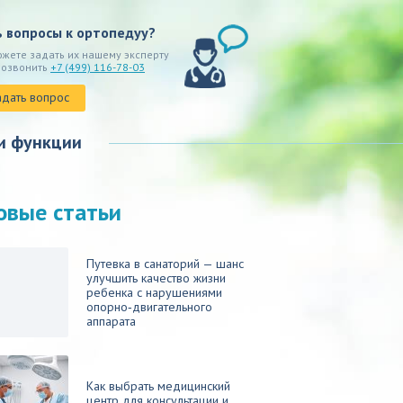
ь вопросы к ортопедуу?
ожете задать их нашему эксперту
позвонить
+7 (499) 116-78-03
адать вопрос
и функции
овые статьи
Путевка в санаторий — шанс
улучшить качество жизни
ребенка с нарушениями
опорно‑двигательного
аппарата
Как выбрать медицинский
центр для консультации и