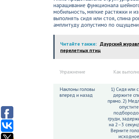
наращивание функционала шейного
мобильность, мягкие растяжки и и
выполнять сидя или стоя, спина ро
амплитуду допустимо по ощущени
Читайте также:
Даурский журавл
перелетных птиц
Упражнение
Как выполн
Наклоны головы
1) Сидя или с
вперед и назад
держите сп
прямо. 2) Мед
опустите
подбородо
груди, задерж
на 2–3 секунд
Верните голо
исходно