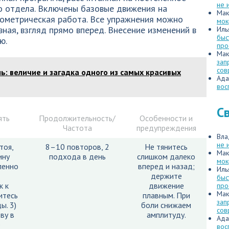
не 
 отдела. Включены базовые движения на
Мак
зометрическая работа. Все упражнения можно
мок
вная, взгляд прямо вперед. Внесение изменений в
Иль
быс
ю.
про
Мак
зап
сов
ь: величие и загадка одного из самых красивых
Ада
вос
С
ять
Продолжительность/
Особенности и
Частота
предупреждения
Вла
не 
тоя,
8–10 повторов, 2
Не тянитесь
Мак
ину
подхода в день
слишком далеко
мок
ленно
вперед и назад;
Иль
держите
быс
к к
движение
про
Мак
итесь
плавным. При
зап
ы. 3)
боли снижаем
сов
ву в
амплитуду.
Ада
е
вос