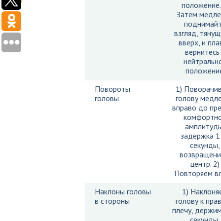
положение.
Затем медл
поднимай
взгляд, тяну
вверх, и пла
вернитесь
нейтральн
положение
Повороты
1) Поворачи
головы
голову медл
вправо до пр
комфортн
амплитуды
задержка 
секунды,
возвращени
центр. 2)
Повторяем вл
Наклоны головы
1) Наклоня
в стороны
голову к пра
плечу, держи
секунды,