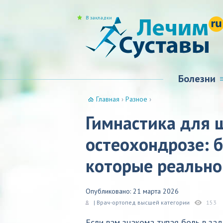
В закладки
Болезни
Главная
›
Разное
›
Гимнастика для 
остеохондрозе: 
которые реально
Опубликовано: 21 марта 2026
| Врач-ортопед высшей категории
153
Если вам знакома тупая боль в за