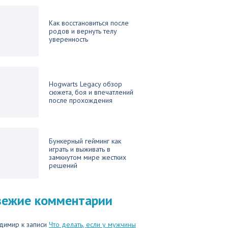
Как восстановиться после
родов и вернуть телу
уверенность
Hogwarts Legacy обзор
сюжета, боя и впечатлений
после прохождения
Бункерный гейминг как
играть и выживать в
замкнутом мире жестких
решений
вежие комментарии
димир
к записи
Что делать, если у мужчины