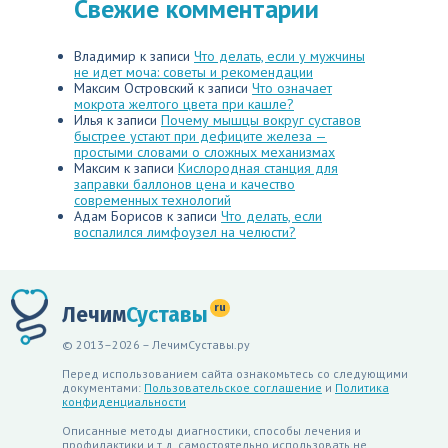
Свежие комментарии
Владимир
к записи
Что делать, если у мужчины
не идет моча: советы и рекомендации
Максим Островский
к записи
Что означает
мокрота желтого цвета при кашле?
Илья
к записи
Почему мышцы вокруг суставов
быстрее устают при дефиците железа —
простыми словами о сложных механизмах
Максим
к записи
Кислородная станция для
заправки баллонов цена и качество
современных технологий
Адам Борисов
к записи
Что делать, если
воспалился лимфоузел на челюсти?
ru
Лечим
Суставы
© 2013–2026 – ЛечимСуставы.ру
Перед использованием сайта ознакомьтесь со следующими
документами:
Пользовательское соглашение
и
Политика
конфиденциальности
Описанные методы диагностики, способы лечения и
профилактики и т.д. самостоятельно использовать не