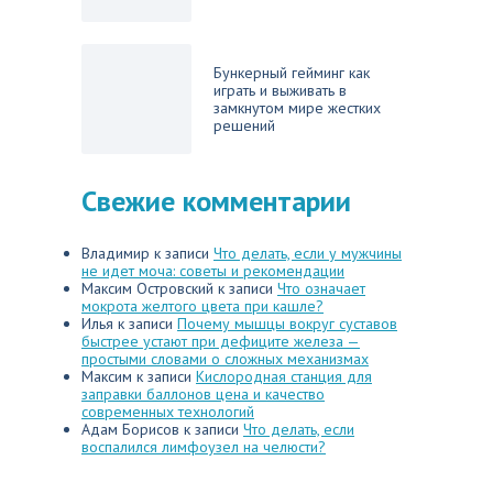
Бункерный гейминг как
играть и выживать в
замкнутом мире жестких
решений
Свежие комментарии
Владимир
к записи
Что делать, если у мужчины
не идет моча: советы и рекомендации
Максим Островский
к записи
Что означает
мокрота желтого цвета при кашле?
Илья
к записи
Почему мышцы вокруг суставов
быстрее устают при дефиците железа —
простыми словами о сложных механизмах
Максим
к записи
Кислородная станция для
заправки баллонов цена и качество
современных технологий
Адам Борисов
к записи
Что делать, если
воспалился лимфоузел на челюсти?