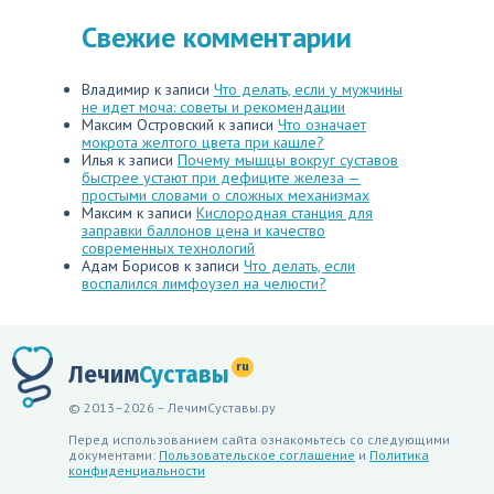
Свежие комментарии
Владимир
к записи
Что делать, если у мужчины
не идет моча: советы и рекомендации
Максим Островский
к записи
Что означает
мокрота желтого цвета при кашле?
Илья
к записи
Почему мышцы вокруг суставов
быстрее устают при дефиците железа —
простыми словами о сложных механизмах
Максим
к записи
Кислородная станция для
заправки баллонов цена и качество
современных технологий
Адам Борисов
к записи
Что делать, если
воспалился лимфоузел на челюсти?
ru
Лечим
Суставы
© 2013–2026 – ЛечимСуставы.ру
Перед использованием сайта ознакомьтесь со следующими
документами:
Пользовательское соглашение
и
Политика
конфиденциальности