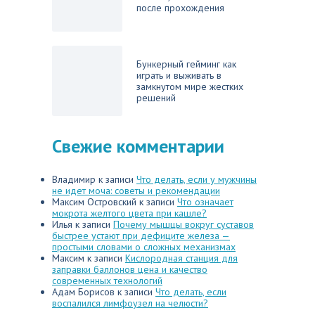
после прохождения
Бункерный гейминг как
играть и выживать в
замкнутом мире жестких
решений
Свежие комментарии
Владимир
к записи
Что делать, если у мужчины
не идет моча: советы и рекомендации
Максим Островский
к записи
Что означает
мокрота желтого цвета при кашле?
Илья
к записи
Почему мышцы вокруг суставов
быстрее устают при дефиците железа —
простыми словами о сложных механизмах
Максим
к записи
Кислородная станция для
заправки баллонов цена и качество
современных технологий
Адам Борисов
к записи
Что делать, если
воспалился лимфоузел на челюсти?