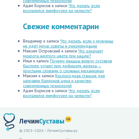
современных технологий
Адам Борисов
к записи
Что делать, если
воспалился лимфоузел на челюсти?
Свежие комментарии
Владимир
к записи
Что делать, если у мужчины
не идет моча: советы и рекомендации
Максим Островский
к записи
Что означает
мокрота желтого цвета при кашле?
Илья
к записи
Почему мышцы вокруг суставов
быстрее устают при дефиците железа —
простыми словами о сложных механизмах
Максим
к записи
Кислородная станция для
заправки баллонов цена и качество
современных технологий
Адам Борисов
к записи
Что делать, если
воспалился лимфоузел на челюсти?
ru
Лечим
Суставы
© 2013–2026 – ЛечимСуставы.ру