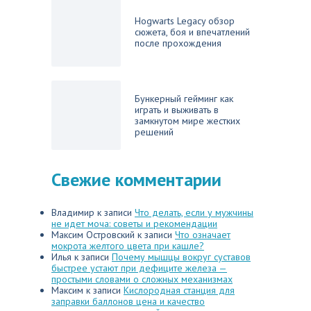
Hogwarts Legacy обзор
сюжета, боя и впечатлений
после прохождения
Бункерный гейминг как
играть и выживать в
замкнутом мире жестких
решений
Свежие комментарии
Владимир
к записи
Что делать, если у мужчины
не идет моча: советы и рекомендации
Максим Островский
к записи
Что означает
мокрота желтого цвета при кашле?
Илья
к записи
Почему мышцы вокруг суставов
быстрее устают при дефиците железа —
простыми словами о сложных механизмах
Максим
к записи
Кислородная станция для
заправки баллонов цена и качество