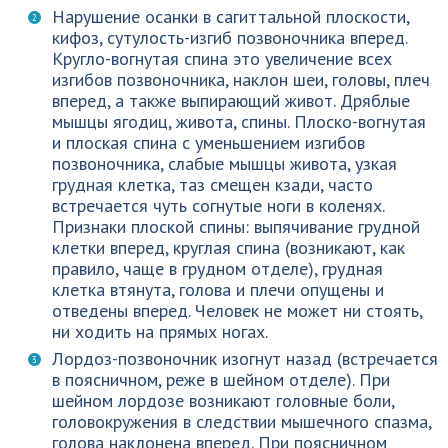
Нарушение осанки в сагиттальной плоскости,
кифоз, сутулость-изгиб позвоночника вперед.
Кругло-вогнутая спина это увеличение всех
изгибов позвоночника, наклон шеи, головы, плеч
вперед, а также выпирающий живот. Дряблые
мышцы ягодиц, живота, спины. Плоско-вогнутая
и плоская спина с уменьшением изгибов
позвоночника, слабые мышцы живота, узкая
грудная клетка, таз смещен кзади, часто
встречается чуть согнутые ноги в коленях.
Признаки плоской спины: выпячивание грудной
клетки вперед, круглая спина (возникают, как
правило, чаще в грудном отделе), грудная
клетка втянута, голова и плечи опущены и
отведены вперед. Человек не может ни стоять,
ни ходить на прямых ногах.
Лордоз-позвоночник изогнут назад (встречается
в поясничном, реже в шейном отделе). При
шейном лордозе возникают головные боли,
головокружения в следствии мышечного спазма,
голова наклонена вперед. При поясничном