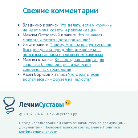
Свежие комментарии
Владимир
к записи
Что делать, если у мужчины
не идет моча: советы и рекомендации
Максим Островский
к записи
Что означает
мокрота желтого цвета при кашле?
Илья
к записи
Почему мышцы вокруг суставов
быстрее устают при дефиците железа —
простыми словами о сложных механизмах
Максим
к записи
Кислородная станция для
заправки баллонов цена и качество
современных технологий
Адам Борисов
к записи
Что делать, если
воспалился лимфоузел на челюсти?
ru
Лечим
Суставы
© 2013–2026 – ЛечимСуставы.ру
Перед использованием сайта ознакомьтесь со следующими
документами:
Пользовательское соглашение
и
Политика
конфиденциальности