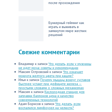
после прохождения
Бункерный гейминг как
играть и выживать в
замкнутом мире жестких
решений
Свежие комментарии
Владимир
к записи
Что делать, если у мужчины
не идет моча: советы и рекомендации
Максим Островский
к записи
Что означает
мокрота желтого цвета при кашле?
Илья
к записи
Почему мышцы вокруг суставов
быстрее устают при дефиците железа —
простыми словами о сложных механизмах
Максим
к записи
Кислородная станция для
заправки баллонов цена и качество
современных технологий
Адам Борисов
к записи
Что делать, если
воспалился лимфоузел на челюсти?