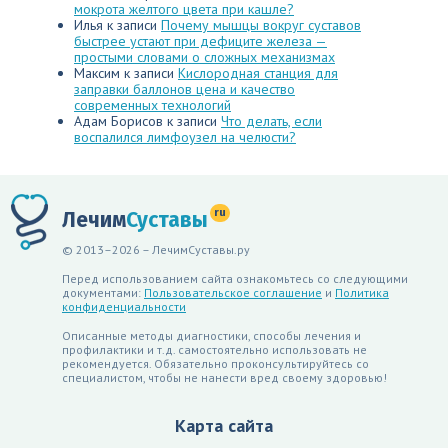
мокрота желтого цвета при кашле?
Илья
к записи
Почему мышцы вокруг суставов
быстрее устают при дефиците железа —
простыми словами о сложных механизмах
Максим
к записи
Кислородная станция для
заправки баллонов цена и качество
современных технологий
Адам Борисов
к записи
Что делать, если
воспалился лимфоузел на челюсти?
ru
Лечим
Суставы
© 2013–2026 – ЛечимСуставы.ру
Перед использованием сайта ознакомьтесь со следующими
документами:
Пользовательское соглашение
и
Политика
конфиденциальности
Описанные методы диагностики, способы лечения и
профилактики и т.д. самостоятельно использовать не
рекомендуется. Обязательно проконсультируйтесь со
специалистом, чтобы не нанести вред своему здоровью!
Карта сайта