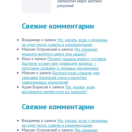
замкнутом мире жестких
решений
Свежие комментарии
Владимир
к записи
Что делать, если у мужчины
не идет моча: советы и рекомендации
Максим Островский
к записи
Что означает
мокрота желтого цвета при кашле?
Илья
к записи
Почему мышцы вокруг суставов
быстрее устают при дефиците железа —
простыми словами о сложных механизмах
Максим
к записи
Кислородная станция для
заправки баллонов цена и качество
современных технологий
Адам Борисов
к записи
Что делать, если
воспалился лимфоузел на челюсти?
Свежие комментарии
Владимир
к записи
Что делать, если у мужчины
не идет моча: советы и рекомендации
Максим Островский
к записи
Что означает