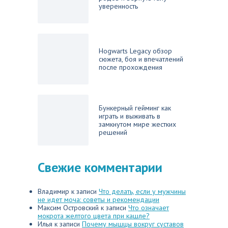
уверенность
Hogwarts Legacy обзор
сюжета, боя и впечатлений
после прохождения
Бункерный гейминг как
играть и выживать в
замкнутом мире жестких
решений
Свежие комментарии
Владимир
к записи
Что делать, если у мужчины
не идет моча: советы и рекомендации
Максим Островский
к записи
Что означает
мокрота желтого цвета при кашле?
Илья
к записи
Почему мышцы вокруг суставов