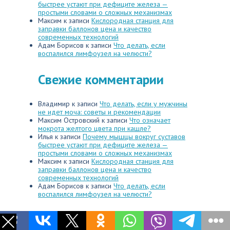
быстрее устают при дефиците железа —
простыми словами о сложных механизмах
Максим
к записи
Кислородная станция для
заправки баллонов цена и качество
современных технологий
Адам Борисов
к записи
Что делать, если
воспалился лимфоузел на челюсти?
Свежие комментарии
Владимир
к записи
Что делать, если у мужчины
не идет моча: советы и рекомендации
Максим Островский
к записи
Что означает
мокрота желтого цвета при кашле?
Илья
к записи
Почему мышцы вокруг суставов
быстрее устают при дефиците железа —
простыми словами о сложных механизмах
Максим
к записи
Кислородная станция для
заправки баллонов цена и качество
современных технологий
Адам Борисов
к записи
Что делать, если
воспалился лимфоузел на челюсти?