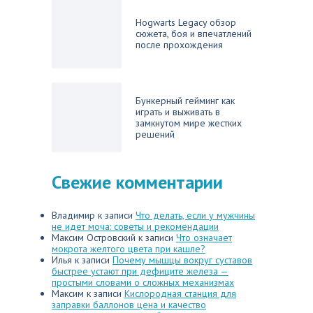
Hogwarts Legacy обзор
сюжета, боя и впечатлений
после прохождения
Бункерный гейминг как
играть и выживать в
замкнутом мире жестких
решений
Свежие комментарии
Владимир
к записи
Что делать, если у мужчины
не идет моча: советы и рекомендации
Максим Островский
к записи
Что означает
мокрота желтого цвета при кашле?
Илья
к записи
Почему мышцы вокруг суставов
быстрее устают при дефиците железа —
простыми словами о сложных механизмах
Максим
к записи
Кислородная станция для
заправки баллонов цена и качество