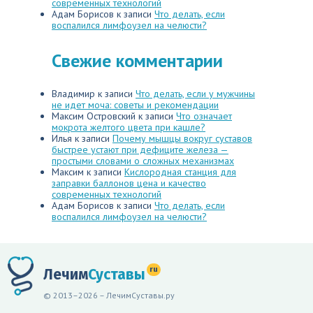
современных технологий
Адам Борисов
к записи
Что делать, если
воспалился лимфоузел на челюсти?
Свежие комментарии
Владимир
к записи
Что делать, если у мужчины
не идет моча: советы и рекомендации
Максим Островский
к записи
Что означает
мокрота желтого цвета при кашле?
Илья
к записи
Почему мышцы вокруг суставов
быстрее устают при дефиците железа —
простыми словами о сложных механизмах
Максим
к записи
Кислородная станция для
заправки баллонов цена и качество
современных технологий
Адам Борисов
к записи
Что делать, если
воспалился лимфоузел на челюсти?
ru
Лечим
Суставы
© 2013–2026 – ЛечимСуставы.ру